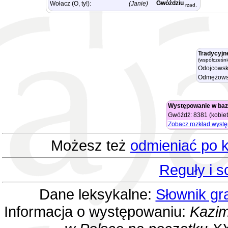
Gwóździu
Wołacz (O, ty!):
(Janie)
rzad.
Tradycyjn
(współcześni
Odojcowsk
Odmężows
Występowanie w baz
Gwóźdź: 8381 (kobiet
Zobacz rozkład wyst
Możesz też
odmieniać po k
Reguły i 
Dane leksykalne:
Słownik gr
Informacja o występowaniu:
Kazim