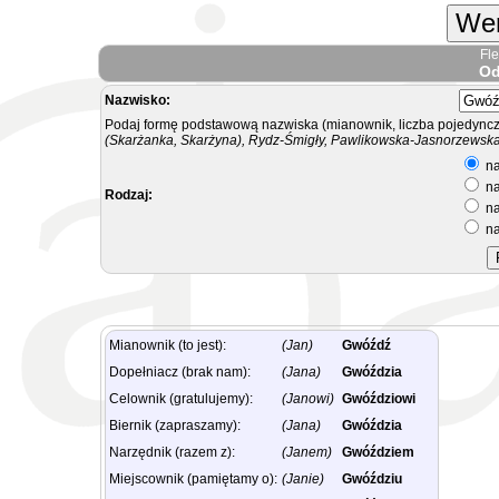
Wer
Fl
Od
Nazwisko:
Podaj formę podstawową nazwiska (mianownik, liczba pojedyncz
(Skarżanka, Skarżyna), Rydz-Śmigły, Pawlikowska-Jasnorzewska.
na
na
Rodzaj:
na
na
Mianownik (to jest):
(Jan)
Gwóźdź
Dopełniacz (brak nam):
(Jana)
Gwóździa
Celownik (gratulujemy):
(Janowi)
Gwóździowi
Biernik (zapraszamy):
(Jana)
Gwóździa
Narzędnik (razem z):
(Janem)
Gwóździem
Miejscownik (pamiętamy o):
(Janie)
Gwóździu