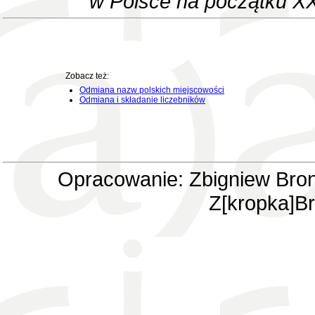
w Polsce na początku XX
Zobacz też:
Odmiana nazw polskich miejscowości
Odmiana i składanie liczebników
Opracowanie: Zbigniew Bron
Z[kropka]Br