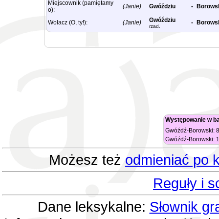
Miejscownik (pamiętamy
(Janie)
Gwóździu
-
Borows
o):
Gwóździu
Wołacz (O, ty!):
(Janie)
-
Borows
rzad.
Występowanie w b
Gwóźdź-Borowski: 8
Gwóźdź-Borowski: 1
Możesz też
odmieniać po k
Reguły i 
Dane leksykalne:
Słownik gr