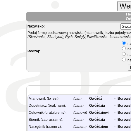
Wer
Fl
Od
Nazwisko:
Podaj formę podstawową nazwiska (mianownik, liczba pojedyncz
(Skarżanka, Skarżyna), Rydz-Śmigły, Pawlikowska-Jasnorzewska.
na
na
Rodzaj:
na
na
Mianownik (to jest):
(Jan)
Gwóźdź
-
Borows
Dopełniacz (brak nam):
(Jana)
Gwóździa
-
Borows
Celownik (gratulujemy):
(Janowi)
Gwóździowi
-
Borows
Biernik (zapraszamy):
(Jana)
Gwóździa
-
Borows
Narzędnik (razem z):
(Janem)
Gwóździem
-
Borows