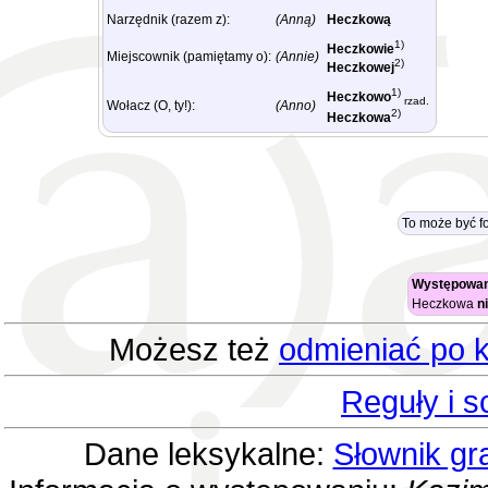
Narzędnik (razem z):
(Anną)
Heczkową
1)
Heczkowie
Miejscownik (pamiętamy o):
(Annie)
2)
Heczkowej
1)
Heczkowo
rzad.
Wołacz (O, ty!):
(Anno)
2)
Heczkowa
To może być 
Występowan
Heczkowa
n
Możesz też
odmieniać po k
Reguły i 
Dane leksykalne:
Słownik gr