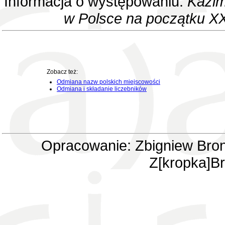
Informacja o występowaniu:
Kazim
w Polsce na początku XX
Zobacz też:
Odmiana nazw polskich miejscowości
Odmiana i składanie liczebników
Opracowanie: Zbigniew Bron
Z[kropka]Br