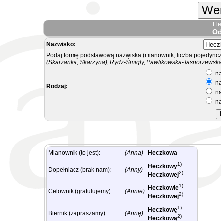
Wer
Fl
Od
Nazwisko:
Podaj formę podstawową nazwiska (mianownik, liczba pojedyncz
(Skarżanka, Skarżyna), Rydz-Śmigły, Pawlikowska-Jasnorzewska.
na
na
Rodzaj:
na
na
Mianownik (to jest):
(Anna)
Heczkowa
1)
Heczkowy
Dopełniacz (brak nam):
(Anny)
2)
Heczkowej
1)
Heczkowie
Celownik (gratulujemy):
(Annie)
2)
Heczkowej
1)
Heczkowę
Biernik (zapraszamy):
(Annę)
2)
Heczkową