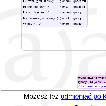
Celownik (gratulujemy):
(Janowi)
Ignacemu
Biernik (zapraszamy):
(Jana)
Ignacego
Narzędnik (razem z):
(Janem)
Ignacym
Miejscownik (pamiętamy o):
(Janie)
Ignacym
Wołacz (O, ty!):
(Janie)
Ignacy
Występowanie w baz
Ignacy: 514 (kobiet: 
Zobacz rozkład wyst
Możesz też
odmieniać po k