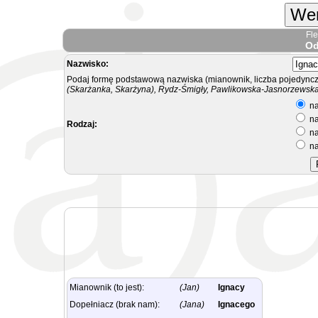
Wer
Fl
Od
Nazwisko:
Podaj formę podstawową nazwiska (mianownik, liczba pojedyncz
(Skarżanka, Skarżyna), Rydz-Śmigły, Pawlikowska-Jasnorzewska.
na
na
Rodzaj:
na
na
Mianownik (to jest):
(Jan)
Ignacy
Dopełniacz (brak nam):
(Jana)
Ignacego