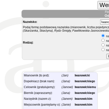
Wer
Fl
Od
Nazwisko:
Podaj formę podstawową nazwiska (mianownik, liczba pojedyncz
(Skarżanka, Skarżyna), Rydz-Śmigły, Pawlikowska-Jasnorzewska.
na
na
Rodzaj:
na
na
Mianownik (to jest):
(Jan)
Iwanowicki
Dopełniacz (brak nam):
(Jana)
Iwanowickiego
Celownik (gratulujemy):
(Janowi)
Iwanowickiemu
Biernik (zapraszamy):
(Jana)
Iwanowickiego
Narzędnik (razem z):
(Janem)
Iwanowickim
Miejscownik (pamiętamy o):
(Janie)
Iwanowickim