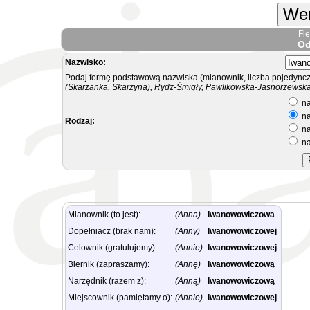
Wer
Fl
Od
Nazwisko:
Podaj formę podstawową nazwiska (mianownik, liczba pojedyncz
(Skarżanka, Skarżyna), Rydz-Śmigły, Pawlikowska-Jasnorzewska.
na
na
Rodzaj:
na
na
Mianownik (to jest):
(Anna)
Iwanowowiczowa
Dopełniacz (brak nam):
(Anny)
Iwanowowiczowej
Celownik (gratulujemy):
(Annie)
Iwanowowiczowej
Biernik (zapraszamy):
(Annę)
Iwanowowiczową
Narzędnik (razem z):
(Anną)
Iwanowowiczową
Miejscownik (pamiętamy o):
(Annie)
Iwanowowiczowej