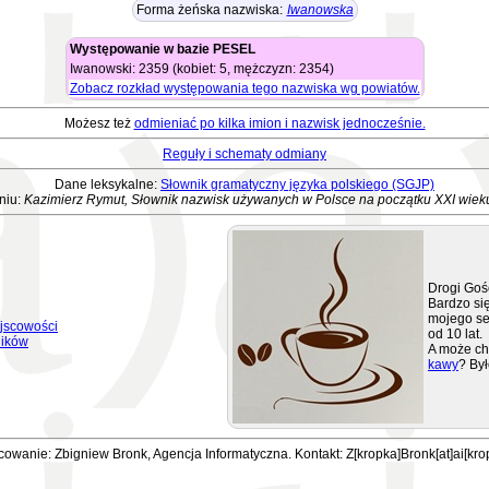
Forma żeńska nazwiska:
Iwanowska
Występowanie w bazie PESEL
Iwanowski: 2359 (kobiet: 5, mężczyzn: 2354)
Zobacz rozkład występowania tego nazwiska wg powiatów.
Możesz też
odmieniać po kilka imion i nazwisk jednocześnie.
Reguły i schematy odmiany
Dane leksykalne:
Słownik gramatyczny języka polskiego (SGJP)
niu:
Kazimierz Rymut, Słownik nazwisk używanych w Polsce na początku XXI wiek
Drogi Goś
Bardzo się
mojego se
jscowości
od 10 lat.
ników
A może ch
kawy
? Był
owanie: Zbigniew Bronk, Agencja Informatyczna. Kontakt: Z[kropka]Bronk[at]ai[kro