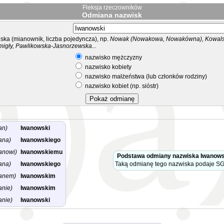
Fleksja rzeczowników
Odmiana nazwisk
ka (mianownik, liczba pojedyncza), np.
Nowak (Nowakowa, Nowakówna), Kowalsk
migły, Pawlikowska-Jasnorzewska...
nazwisko mężczyzny
nazwisko kobiety
nazwisko małżeństwa (lub członków rodziny)
nazwisko kobiet (np. sióstr)
an)
Iwanowski
ana)
Iwanowskiego
anowi)
Iwanowskiemu
Podstawa odmiany nazwiska Iwanows
ana)
Iwanowskiego
Taką odmianę tego nazwiska podaje SG
anem)
Iwanowskim
anie)
Iwanowskim
anie)
Iwanowski