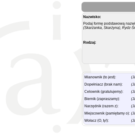
Nazwisko:
Podaj formę podstawową nazwis
(Skarżanka, Skarżyna), Rydz-Ś
Rodzaj:
Mianownik (to jest):
(J
Dopełniacz (brak nam):
(J
Celownik (gratulujemy):
(J
Biernik (zapraszamy):
(J
Narzędnik (razem z):
(J
Miejscownik (pamiętamy o):
(J
Wołacz (O, ty!):
(J