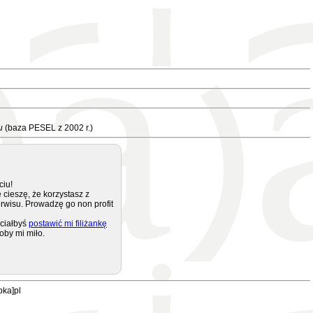
u
(baza PESEL z 2002 r.)
ciu!
 cieszę, że korzystasz z
rwisu. Prowadzę go non profit
ciałbyś
postawić mi filiżankę
oby mi miło.
pka]pl