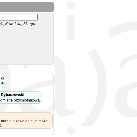
i, Kowalska, Skarga
ki
JP.
a Rybaczewski
odmianę przymiotnikową.
 herb lub zawołanie, to może
).