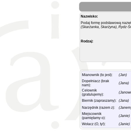
Nazwisko:
Podaj formę podstawową nazwis
(Skarżanka, Skarżyna), Rydz-Ś
Rodzaj:
Mianownik (to jest):
(Jan)
Dopełniacz (brak
(Jana)
nam):
Celownik
(Janowi
(gratulujemy):
Biernik (zapraszamy):
(Jana)
Narzędnik (razem z):
(Janem
Miejscownik
(Janie)
(pamiętamy o):
Wołacz (O, ty!):
(Janie)