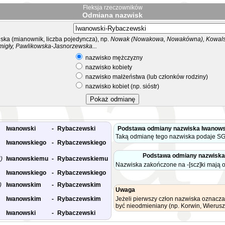
Fleksja rzeczowników
Odmiana nazwisk
ka (mianownik, liczba pojedyncza), np.
Nowak (Nowakowa, Nowakówna), Kowalsk
migły, Pawlikowska-Jasnorzewska...
nazwisko mężczyzny
nazwisko kobiety
nazwisko małżeństwa (lub członków rodziny)
nazwisko kobiet (np. sióstr)
Iwanowski
-
Rybaczewski
Podstawa odmiany nazwiska Iwanows
Taką odmianę tego nazwiska podaje SG
Iwanowskiego
-
Rybaczewskiego
Podstawa odmiany nazwisk
)
Iwanowskiemu
-
Rybaczewskiemu
Nazwiska zakończone na -[scz]ki mają 
Iwanowskiego
-
Rybaczewskiego
)
Iwanowskim
-
Rybaczewskim
Uwaga
Iwanowskim
-
Rybaczewskim
Jeżeli pierwszy człon nazwiska oznacza
być nieodmieniany (np. Korwin, Wierusz
Iwanowski
-
Rybaczewski