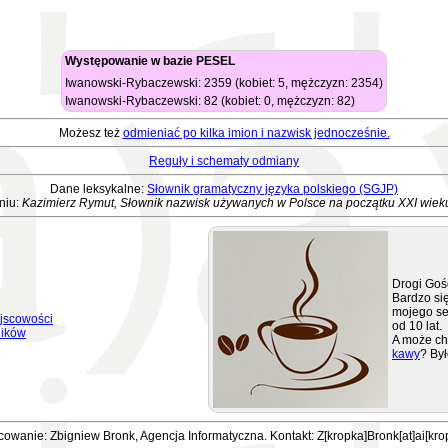
Występowanie w bazie PESEL
Iwanowski-Rybaczewski: 2359 (kobiet: 5, mężczyzn: 2354)
Iwanowski-Rybaczewski: 82 (kobiet: 0, mężczyzn: 82)
Możesz też
odmieniać po kilka imion i nazwisk jednocześnie.
Reguły i schematy odmiany
Dane leksykalne:
Słownik gramatyczny języka polskiego (SGJP)
niu:
Kazimierz Rymut, Słownik nazwisk używanych w Polsce na początku XXI wiek
Drogi Goś
Bardzo się
mojego se
jscowości
od 10 lat.
ników
A może ch
kawy
? Był
owanie: Zbigniew Bronk, Agencja Informatyczna. Kontakt: Z[kropka]Bronk[at]ai[kro