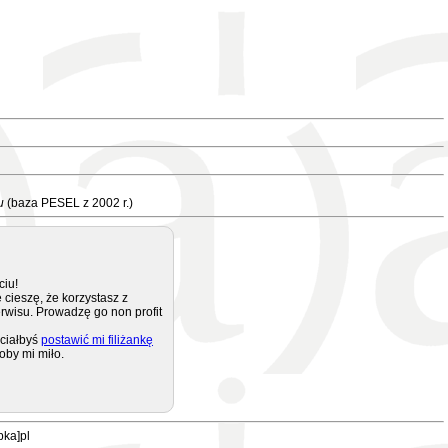
u
(baza PESEL z 2002 r.)
ciu!
 cieszę, że korzystasz z
rwisu. Prowadzę go non profit
ciałbyś
postawić mi filiżankę
oby mi miło.
pka]pl