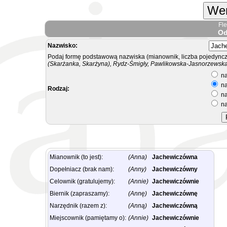
Wer
Fl
Od
Nazwisko:
Podaj formę podstawową nazwiska (mianownik, liczba pojedyncz
(Skarżanka, Skarżyna), Rydz-Śmigły, Pawlikowska-Jasnorzewska.
na
na
Rodzaj:
na
na
Mianownik (to jest):
(Anna)
Jachewiczówna
Dopełniacz (brak nam):
(Anny)
Jachewiczówny
Celownik (gratulujemy):
(Annie)
Jachewiczównie
Biernik (zapraszamy):
(Annę)
Jachewiczównę
Narzędnik (razem z):
(Anną)
Jachewiczówną
Miejscownik (pamiętamy o):
(Annie)
Jachewiczównie