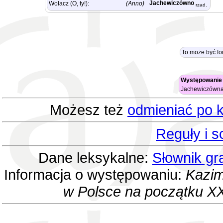
Jachewiczówno
Wołacz (O, ty!):
(Anno)
rzad.
To może być fo
Występowanie 
Jachewiczówn
Możesz też
odmieniać po k
Reguły i 
Dane leksykalne:
Słownik gr
Informacja o występowaniu:
Kazim
w Polsce na początku XX