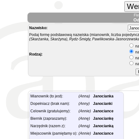
Wer
Fl
Od
Nazwisko:
Podaj formę podstawową nazwiska (mianownik, liczba pojedyncz
(Skarżanka, Skarżyna), Rydz-Śmigły, Pawlikowska-Jasnorzewska.
na
na
Rodzaj:
na
na
Mianownik (to jest):
(Anna)
Janocianka
Dopełniacz (brak nam):
(Anny)
Janocianki
Celownik (gratulujemy):
(Annie)
Janociance
Biernik (zapraszamy):
(Annę)
Janociankę
Narzędnik (razem z):
(Anną)
Janocianką
Miejscownik (pamiętamy o):
(Annie)
Janociance