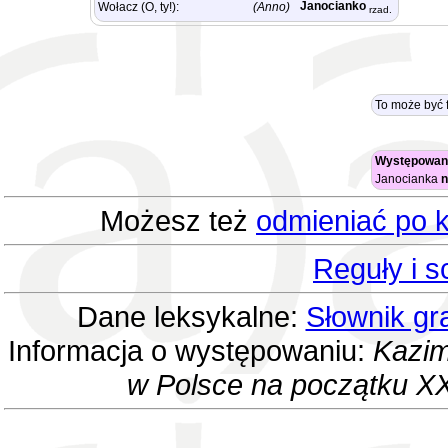
Janocianko
Wołacz (O, ty!):
(Anno)
rzad.
To może być 
Występowani
Janocianka
n
Możesz też
odmieniać po k
Reguły i 
Dane leksykalne:
Słownik gr
Informacja o występowaniu:
Kazim
w Polsce na początku XX