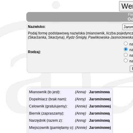
Wer
Fl
Od
Nazwisko:
Podaj formę podstawową nazwiska (mianownik, liczba pojedyncz
(Skarżanka, Skarżyna), Rydz-Śmigły, Pawlikowska-Jasnorzewska.
na
na
Rodzaj:
na
na
Mianownik (to jest):
(Anna)
Jarominowa
Dopełniacz (brak nam):
(Anny)
Jarominowej
Celownik (gratulujemy):
(Annie)
Jarominowej
Biernik (zapraszamy):
(Annę)
Jarominową
Narzędnik (razem z):
(Anną)
Jarominową
Miejscownik (pamiętamy o):
(Annie)
Jarominowej