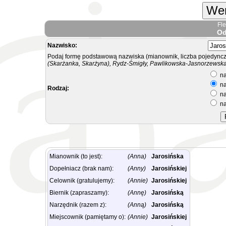
Wer
Fl
Od
Nazwisko:
Podaj formę podstawową nazwiska (mianownik, liczba pojedyncz
(Skarżanka, Skarżyna), Rydz-Śmigły, Pawlikowska-Jasnorzewska.
na
na
Rodzaj:
na
na
Mianownik (to jest):
(Anna)
Jarosińska
Dopełniacz (brak nam):
(Anny)
Jarosińskiej
Celownik (gratulujemy):
(Annie)
Jarosińskiej
Biernik (zapraszamy):
(Annę)
Jarosińską
Narzędnik (razem z):
(Anną)
Jarosińską
Miejscownik (pamiętamy o):
(Annie)
Jarosińskiej