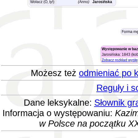
Wołacz (O, ty!):
(Anno)
Jarosińska
Forma mę
Występowanie w baz
Jarosińska: 1843 (kob
Zobacz rozkład wyst
Możesz też
odmieniać po k
Reguły i 
Dane leksykalne:
Słownik gr
Informacja o występowaniu:
Kazim
w Polsce na początku XX