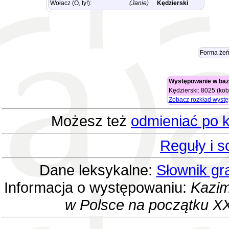
Wołacz (O, ty!):
(Janie)
Kędzierski
Forma żeń
Występowanie w baz
Kędzierski: 8025 (kob
Zobacz rozkład wyst
Możesz też
odmieniać po k
Reguły i 
Dane leksykalne:
Słownik gr
Informacja o występowaniu:
Kazim
w Polsce na początku XX