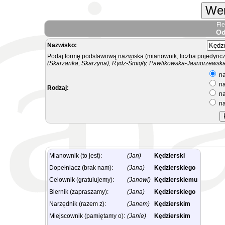
Wer
Fl
Od
Nazwisko:
Podaj formę podstawową nazwiska (mianownik, liczba pojedyncz
(Skarżanka, Skarżyna), Rydz-Śmigły, Pawlikowska-Jasnorzewska.
na
na
Rodzaj:
na
na
Mianownik (to jest):
(Jan)
Kędzierski
Dopełniacz (brak nam):
(Jana)
Kędzierskiego
Celownik (gratulujemy):
(Janowi)
Kędzierskiemu
Biernik (zapraszamy):
(Jana)
Kędzierskiego
Narzędnik (razem z):
(Janem)
Kędzierskim
Miejscownik (pamiętamy o):
(Janie)
Kędzierskim