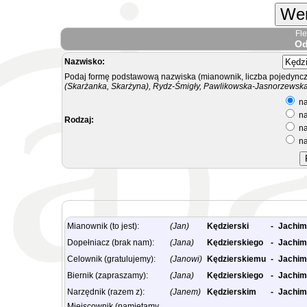
Wer
Fl
Od
Nazwisko:
Podaj formę podstawową nazwiska (mianownik, liczba pojedyncz
(Skarżanka, Skarżyna), Rydz-Śmigły, Pawlikowska-Jasnorzewska.
na
na
Rodzaj:
na
na
Mianownik (to jest):
(Jan)
Kędzierski
-
Jachim
Dopełniacz (brak nam):
(Jana)
Kędzierskiego
-
Jachim
Celownik (gratulujemy):
(Janowi)
Kędzierskiemu
-
Jachim
Biernik (zapraszamy):
(Jana)
Kędzierskiego
-
Jachim
Narzędnik (razem z):
(Janem)
Kędzierskim
-
Jachim
Miejscownik (pamiętamy