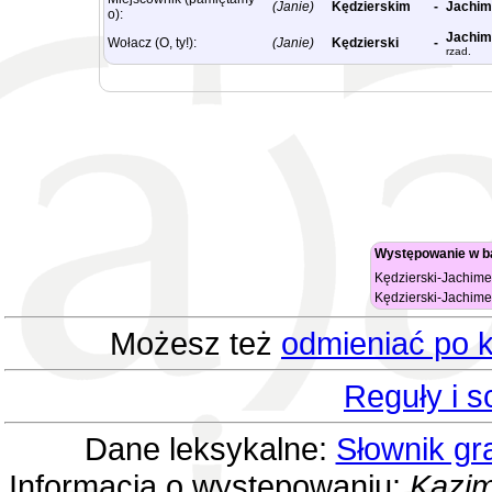
(Janie)
Kędzierskim
-
Jachim
o):
Jachim
Wołacz (O, ty!):
(Janie)
Kędzierski
-
rzad.
Występowanie w b
Kędzierski-Jachimek
Kędzierski-Jachimek
Możesz też
odmieniać po k
Reguły i 
Dane leksykalne:
Słownik gr
Informacja o występowaniu:
Kazim