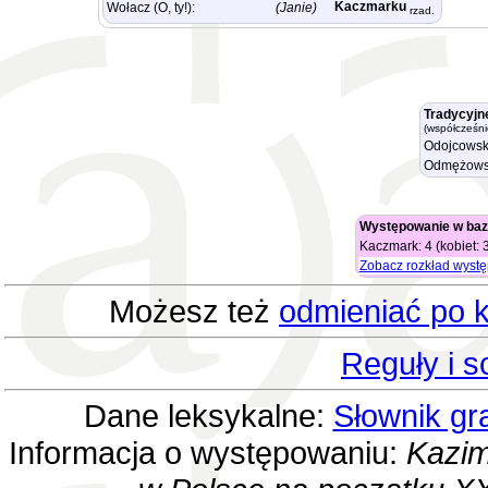
Kaczmarku
Wołacz (O, ty!):
(Janie)
rzad.
Tradycyjn
(współcześni
Odojcowsk
Odmężows
Występowanie w baz
Kaczmark: 4 (kobiet: 
Zobacz rozkład wyst
Możesz też
odmieniać po k
Reguły i 
Dane leksykalne:
Słownik gr
Informacja o występowaniu:
Kazim