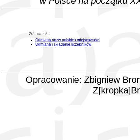
w Polsce na początku XX
Zobacz też:
Odmiana nazw polskich miejscowości
Odmiana i składanie liczebników
Opracowanie: Zbigniew Bron
Z[kropka]Br