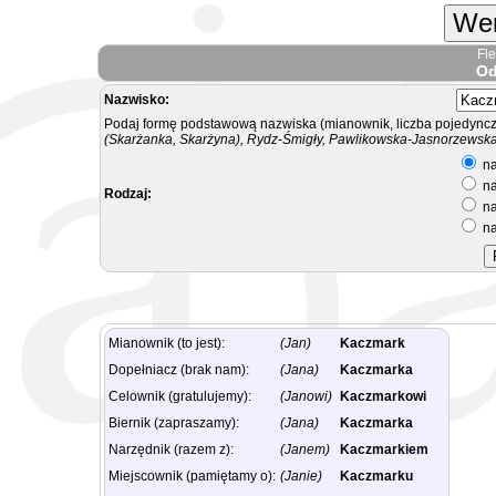
Wer
Fl
Od
Nazwisko:
Podaj formę podstawową nazwiska (mianownik, liczba pojedyncz
(Skarżanka, Skarżyna), Rydz-Śmigły, Pawlikowska-Jasnorzewska.
na
na
Rodzaj:
na
na
Mianownik (to jest):
(Jan)
Kaczmark
Dopełniacz (brak nam):
(Jana)
Kaczmarka
Celownik (gratulujemy):
(Janowi)
Kaczmarkowi
Biernik (zapraszamy):
(Jana)
Kaczmarka
Narzędnik (razem z):
(Janem)
Kaczmarkiem
Miejscownik (pamiętamy o):
(Janie)
Kaczmarku