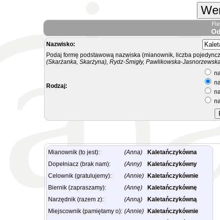
Wer
Fl
Od
Nazwisko:
Podaj formę podstawową nazwiska (mianownik, liczba pojedyncz
(Skarżanka, Skarżyna), Rydz-Śmigły, Pawlikowska-Jasnorzewska.
na
na
Rodzaj:
na
na
Mianownik (to jest):
(Anna)
Kaletańczykówna
Dopełniacz (brak nam):
(Anny)
Kaletańczykówny
Celownik (gratulujemy):
(Annie)
Kaletańczykównie
Biernik (zapraszamy):
(Annę)
Kaletańczykównę
Narzędnik (razem z):
(Anną)
Kaletańczykówną
Miejscownik (pamiętamy o):
(Annie)
Kaletańczykównie