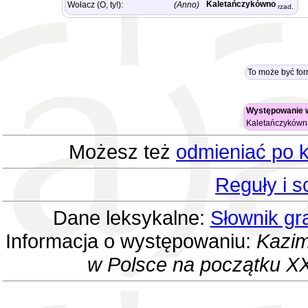
Kaletańczykówno
Wołacz (O, ty!):
(Anno)
rzad.
To może być fo
Występowanie 
Kaletańczyków
Możesz też
odmieniać po k
Reguły i 
Dane leksykalne:
Słownik gr
Informacja o występowaniu:
Kazim
w Polsce na początku XX