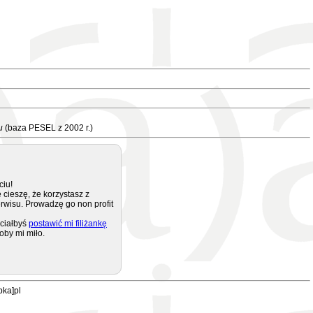
u
(baza PESEL z 2002 r.)
ciu!
 cieszę, że korzystasz z
rwisu. Prowadzę go non profit
ciałbyś
postawić mi filiżankę
oby mi miło.
pka]pl