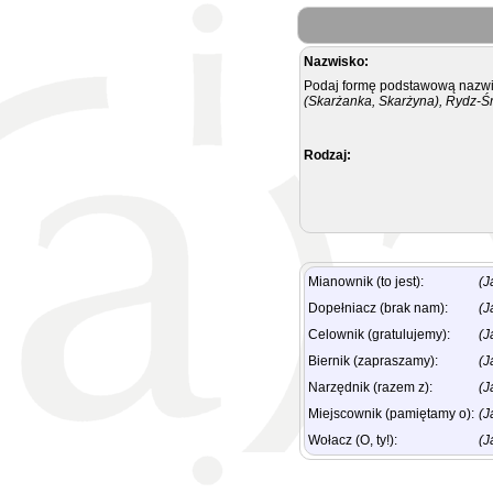
Nazwisko:
Podaj formę podstawową nazwis
(Skarżanka, Skarżyna), Rydz-Ś
Rodzaj:
Mianownik (to jest):
(J
Dopełniacz (brak nam):
(J
Celownik (gratulujemy):
(J
Biernik (zapraszamy):
(J
Narzędnik (razem z):
(J
Miejscownik (pamiętamy o):
(J
Wołacz (O, ty!):
(J