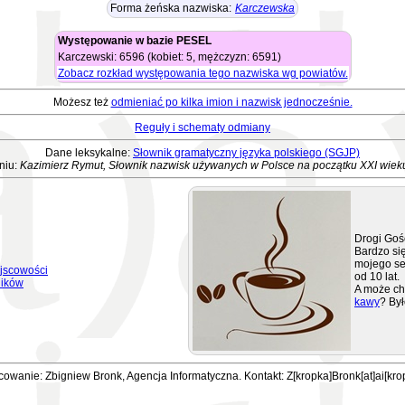
Forma żeńska nazwiska:
Karczewska
Występowanie w bazie PESEL
Karczewski: 6596 (kobiet: 5, mężczyzn: 6591)
Zobacz rozkład występowania tego nazwiska wg powiatów.
Możesz też
odmieniać po kilka imion i nazwisk jednocześnie.
Reguły i schematy odmiany
Dane leksykalne:
Słownik gramatyczny języka polskiego (SGJP)
niu:
Kazimierz Rymut, Słownik nazwisk używanych w Polsce na początku XXI wiek
Drogi Goś
Bardzo się
mojego se
jscowości
od 10 lat.
ników
A może ch
kawy
? Był
owanie: Zbigniew Bronk, Agencja Informatyczna. Kontakt: Z[kropka]Bronk[at]ai[kro