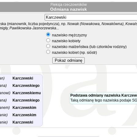
Fleksja rzeczowników
Odmiana nazwisk
ka (mianownik, liczba pojedyncza), np.
Nowak (Nowakowa, Nowakówna), Kowalsk
migły, Pawlikowska-Jasnorzewska...
nazwisko mężczyzny
nazwisko kobiety
nazwisko małżeństwa (lub członków rodziny)
nazwisko kobiet (np. sióstr)
an)
Karczewski
ana)
Karczewskiego
anowi)
Karczewskiemu
Podstawa odmiany nazwiska Karczew
ana)
Karczewskiego
Taką odmianę tego nazwiska podaje SG
anem)
Karczewskim
anie)
Karczewskim
anie)
Karczewski