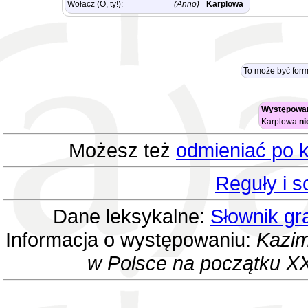
Wołacz (O, ty!):
(Anno)
Karplowa
To może być for
Występowan
Karplowa
ni
Możesz też
odmieniać po k
Reguły i 
Dane leksykalne:
Słownik gr
Informacja o występowaniu:
Kazim
w Polsce na początku XX