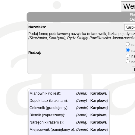
Wer
Fl
Od
Nazwisko:
Podaj formę podstawową nazwiska (mianownik, liczba pojedyncz
(Skarżanka, Skarżyna), Rydz-Śmigły, Pawlikowska-Jasnorzewska.
na
na
Rodzaj:
na
na
Mianownik (to jest):
(Anna)
Karplowa
Dopełniacz (brak nam):
(Anny)
Karplowej
Celownik (gratulujemy):
(Annie)
Karplowej
Biernik (zapraszamy):
(Annę)
Karplową
Narzędnik (razem z):
(Anną)
Karplową
Miejscownik (pamiętamy o):
(Annie)
Karplowej