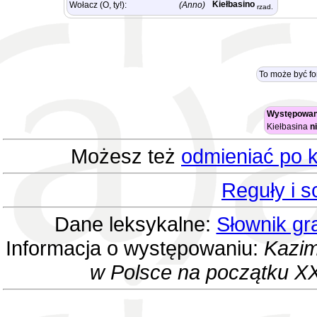
Kiełbasino
Wołacz (O, ty!):
(Anno)
rzad.
To może być f
Występowan
Kiełbasina
n
Możesz też
odmieniać po k
Reguły i 
Dane leksykalne:
Słownik gr
Informacja o występowaniu:
Kazim
w Polsce na początku XX