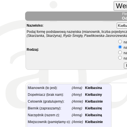
Wer
Fl
Od
Nazwisko:
Podaj formę podstawową nazwiska (mianownik, liczba pojedyncz
(Skarżanka, Skarżyna), Rydz-Śmigły, Pawlikowska-Jasnorzewska.
na
na
Rodzaj:
na
na
Mianownik (to jest):
(Anna)
Kiełbasina
Dopełniacz (brak nam):
(Anny)
Kiełbasiny
Celownik (gratulujemy):
(Annie)
Kiełbasinie
Biernik (zapraszamy):
(Annę)
Kiełbasinę
Narzędnik (razem z):
(Anną)
Kiełbasiną
Miejscownik (pamiętamy o):
(Annie)
Kiełbasinie