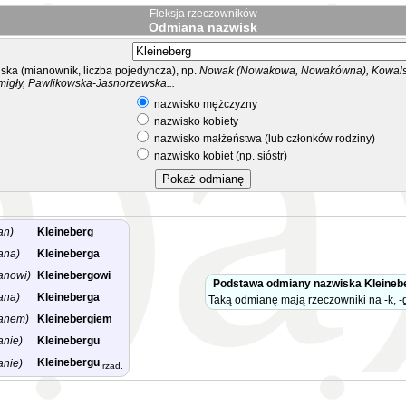
Fleksja rzeczowników
Odmiana nazwisk
ka (mianownik, liczba pojedyncza), np.
Nowak (Nowakowa, Nowakówna), Kowalsk
migły, Pawlikowska-Jasnorzewska...
nazwisko mężczyzny
nazwisko kobiety
nazwisko małżeństwa (lub członków rodziny)
nazwisko kobiet (np. sióstr)
an)
Kleineberg
ana)
Kleineberga
anowi)
Kleinebergowi
Podstawa odmiany nazwiska Kleineb
ana)
Kleineberga
Taką odmianę mają rzeczowniki na -k, -g
anem)
Kleinebergiem
anie)
Kleinebergu
Kleinebergu
anie)
rzad.