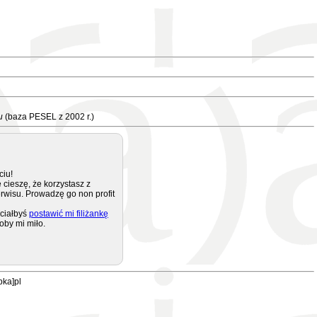
u
(baza PESEL z 2002 r.)
ciu!
 cieszę, że korzystasz z
rwisu. Prowadzę go non profit
ciałbyś
postawić mi filiżankę
oby mi miło.
pka]pl