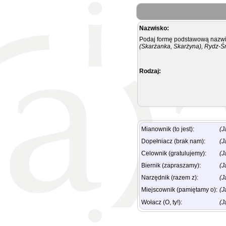
Nazwisko:
Podaj formę podstawową nazwis
(Skarżanka, Skarżyna), Rydz-Ś
Rodzaj:
Mianownik (to jest):
(J
Dopełniacz (brak nam):
(J
Celownik (gratulujemy):
(J
Biernik (zapraszamy):
(J
Narzędnik (razem z):
(J
Miejscownik (pamiętamy o):
(J
Wołacz (O, ty!):
(J