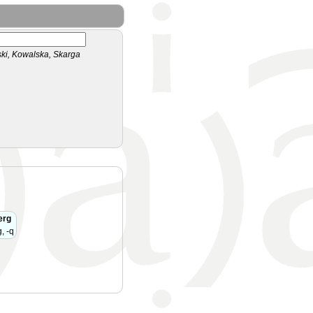
i, Kowalska, Skarga
erg
, -q