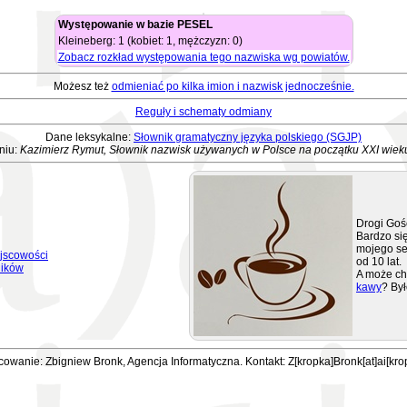
Występowanie w bazie PESEL
Kleineberg: 1 (kobiet: 1, mężczyzn: 0)
Zobacz rozkład występowania tego nazwiska wg powiatów.
Możesz też
odmieniać po kilka imion i nazwisk jednocześnie.
Reguły i schematy odmiany
Dane leksykalne:
Słownik gramatyczny języka polskiego (SGJP)
niu:
Kazimierz Rymut, Słownik nazwisk używanych w Polsce na początku XXI wiek
Drogi Goś
Bardzo się
mojego se
jscowości
od 10 lat.
ników
A może ch
kawy
? Był
owanie: Zbigniew Bronk, Agencja Informatyczna. Kontakt: Z[kropka]Bronk[at]ai[kro