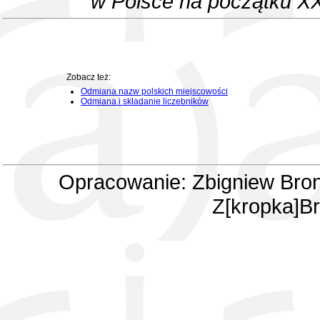
w Polsce na początku XX
Zobacz też:
Odmiana nazw polskich miejscowości
Odmiana i składanie liczebników
Opracowanie: Zbigniew Bron
Z[kropka]Br