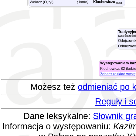
Klochowiczu
Wołacz (O, ty!):
(Janie)
rzad.
Tradycyjn
(współcześni
Odojcowsk
Odmężows
Występowanie w baz
Klochowicz: 82 (kobie
Zobacz rozkład wyst
Możesz też
odmieniać po k
Reguły i 
Dane leksykalne:
Słownik gr
Informacja o występowaniu:
Kazim