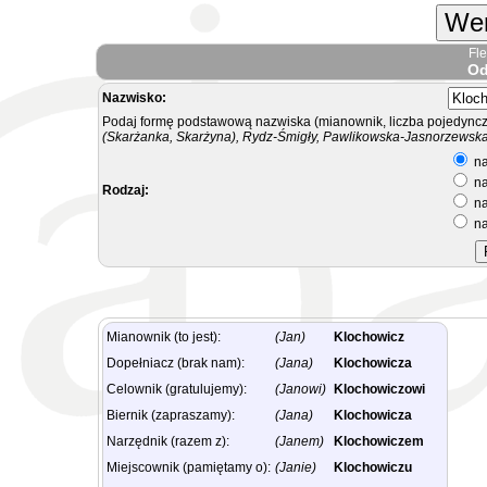
Wer
Fl
Od
Nazwisko:
Podaj formę podstawową nazwiska (mianownik, liczba pojedyncz
(Skarżanka, Skarżyna), Rydz-Śmigły, Pawlikowska-Jasnorzewska.
na
na
Rodzaj:
na
na
Mianownik (to jest):
(Jan)
Klochowicz
Dopełniacz (brak nam):
(Jana)
Klochowicza
Celownik (gratulujemy):
(Janowi)
Klochowiczowi
Biernik (zapraszamy):
(Jana)
Klochowicza
Narzędnik (razem z):
(Janem)
Klochowiczem
Miejscownik (pamiętamy o):
(Janie)
Klochowiczu