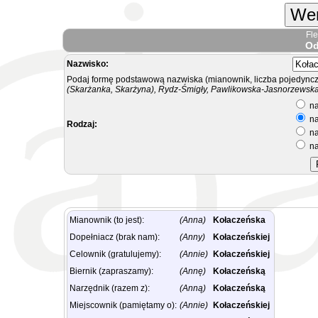
Wer
Fl
Od
Nazwisko:
Podaj formę podstawową nazwiska (mianownik, liczba pojedyncz
(Skarżanka, Skarżyna), Rydz-Śmigły, Pawlikowska-Jasnorzewska.
na
na
Rodzaj:
na
na
Mianownik (to jest):
(Anna)
Kołaczeńska
Dopełniacz (brak nam):
(Anny)
Kołaczeńskiej
Celownik (gratulujemy):
(Annie)
Kołaczeńskiej
Biernik (zapraszamy):
(Annę)
Kołaczeńską
Narzędnik (razem z):
(Anną)
Kołaczeńską
Miejscownik (pamiętamy o):
(Annie)
Kołaczeńskiej