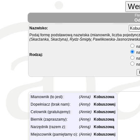
Wer
Fl
Od
Nazwisko:
Podaj formę podstawową nazwiska (mianownik, liczba pojedyncz
(Skarżanka, Skarżyna), Rydz-Śmigły, Pawlikowska-Jasnorzewska.
na
na
Rodzaj:
na
na
Mianownik (to jest):
(Anna)
Kobuszowa
Dopełniacz (brak nam):
(Anny)
Kobuszowej
Celownik (gratulujemy):
(Annie)
Kobuszowej
Biernik (zapraszamy):
(Annę)
Kobuszową
Narzędnik (razem z):
(Anną)
Kobuszową
Miejscownik (pamiętamy o):
(Annie)
Kobuszowej