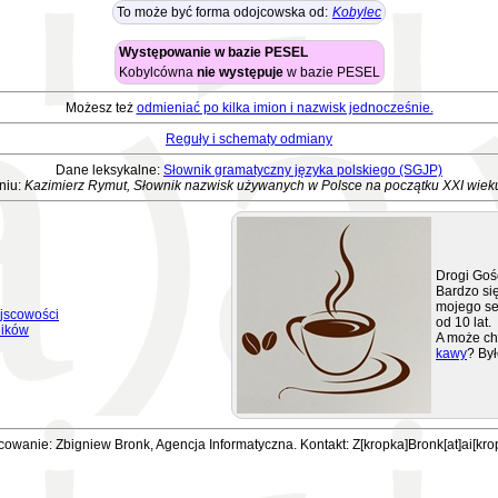
To może być forma odojcowska od:
Kobylec
Występowanie w bazie PESEL
Kobylcówna
nie występuje
w bazie PESEL
Możesz też
odmieniać po kilka imion i nazwisk jednocześnie.
Reguły i schematy odmiany
Dane leksykalne:
Słownik gramatyczny języka polskiego (SGJP)
niu:
Kazimierz Rymut, Słownik nazwisk używanych w Polsce na początku XXI wiek
Drogi Goś
Bardzo się
mojego se
jscowości
od 10 lat.
ników
A może ch
kawy
? Był
owanie: Zbigniew Bronk, Agencja Informatyczna. Kontakt: Z[kropka]Bronk[at]ai[kro