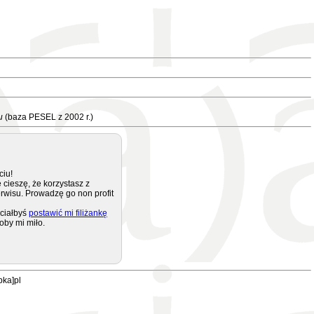
u
(baza PESEL z 2002 r.)
ciu!
 cieszę, że korzystasz z
rwisu. Prowadzę go non profit
ciałbyś
postawić mi filiżankę
oby mi miło.
pka]pl