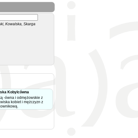
i, Kowalska, Skarga
iska Kobylcówna
ką -ówna i odmężowskie z
zwiska kobiet i mężczyzn z
zownikową.