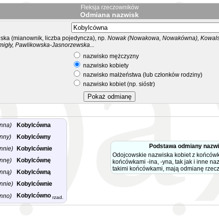
Fleksja rzeczowników
Odmiana nazwisk
ka (mianownik, liczba pojedyncza), np.
Nowak (Nowakowa, Nowakówna), Kowalsk
migły, Pawlikowska-Jasnorzewska...
nazwisko mężczyzny
nazwisko kobiety
nazwisko małżeństwa (lub członków rodziny)
nazwisko kobiet (np. sióstr)
nna)
Kobylcówna
nny)
Kobylcówny
Podstawa odmiany nazw
nnie)
Kobylcównie
Odojcowskie nazwiska kobiet z końców
nnę)
Kobylcównę
końcówkami -ina, -yna, tak jak i inne na
takimi końcówkami, mają odmianę rzec
nną)
Kobylcówną
nnie)
Kobylcównie
Kobylcówno
nno)
rzad.