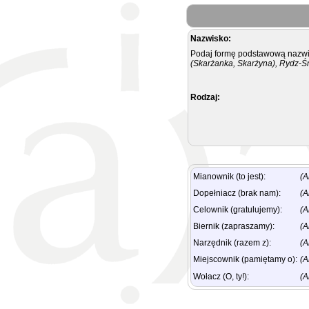
Nazwisko:
Podaj formę podstawową nazwis
(Skarżanka, Skarżyna), Rydz-Ś
Rodzaj:
Mianownik (to jest):
(A
Dopełniacz (brak nam):
(A
Celownik (gratulujemy):
(A
Biernik (zapraszamy):
(A
Narzędnik (razem z):
(A
Miejscownik (pamiętamy o):
(A
Wołacz (O, ty!):
(A