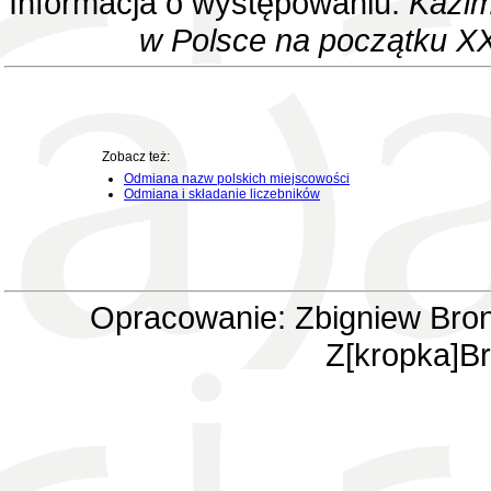
Informacja o występowaniu:
Kazim
w Polsce na początku XX
Zobacz też:
Odmiana nazw polskich miejscowości
Odmiana i składanie liczebników
Opracowanie: Zbigniew Bron
Z[kropka]Br