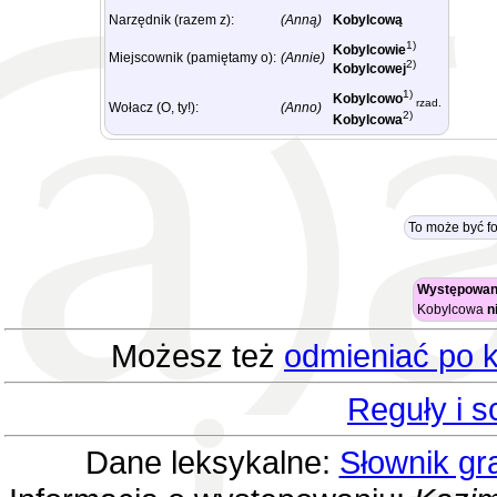
Narzędnik (razem z):
(Anną)
Kobylcową
1)
Kobylcowie
Miejscownik (pamiętamy o):
(Annie)
2)
Kobylcowej
1)
Kobylcowo
rzad.
Wołacz (O, ty!):
(Anno)
2)
Kobylcowa
To może być f
Występowani
Kobylcowa
n
Możesz też
odmieniać po k
Reguły i 
Dane leksykalne:
Słownik gr