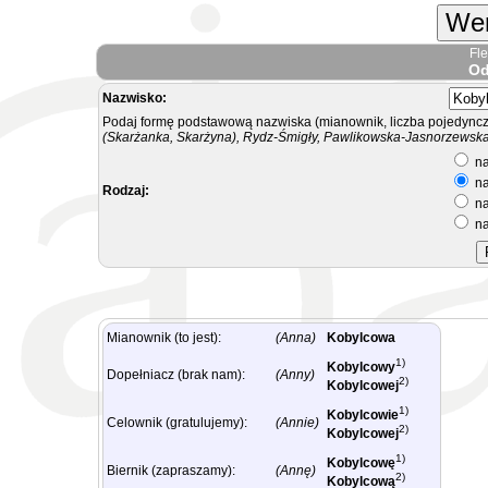
Wer
Fl
Od
Nazwisko:
Podaj formę podstawową nazwiska (mianownik, liczba pojedyncz
(Skarżanka, Skarżyna), Rydz-Śmigły, Pawlikowska-Jasnorzewska.
na
na
Rodzaj:
na
na
Mianownik (to jest):
(Anna)
Kobylcowa
1)
Kobylcowy
Dopełniacz (brak nam):
(Anny)
2)
Kobylcowej
1)
Kobylcowie
Celownik (gratulujemy):
(Annie)
2)
Kobylcowej
1)
Kobylcowę
Biernik (zapraszamy):
(Annę)
2)
Kobylcową