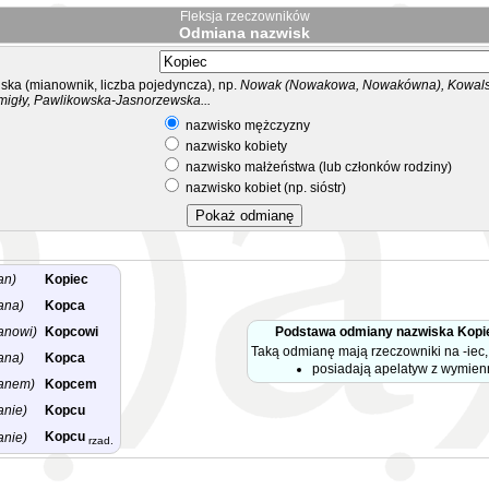
Fleksja rzeczowników
Odmiana nazwisk
ka (mianownik, liczba pojedyncza), np.
Nowak (Nowakowa, Nowakówna), Kowalsk
migły, Pawlikowska-Jasnorzewska...
nazwisko mężczyzny
nazwisko kobiety
nazwisko małżeństwa (lub członków rodziny)
nazwisko kobiet (np. sióstr)
an)
Kopiec
ana)
Kopca
anowi)
Kopcowi
Podstawa odmiany nazwiska Kopi
Taką odmianę mają rzeczowniki na -iec, 
ana)
Kopca
posiadają apelatyw z wymie
anem)
Kopcem
anie)
Kopcu
Kopcu
anie)
rzad.