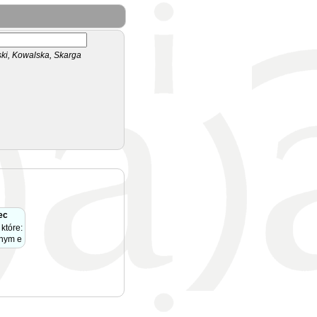
i, Kowalska, Skarga
ec
które:
nnym e