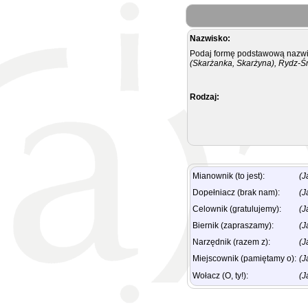
Nazwisko:
Podaj formę podstawową nazwis
(Skarżanka, Skarżyna), Rydz-Ś
Rodzaj:
Mianownik (to jest):
(J
Dopełniacz (brak nam):
(J
Celownik (gratulujemy):
(J
Biernik (zapraszamy):
(J
Narzędnik (razem z):
(J
Miejscownik (pamiętamy o):
(J
Wołacz (O, ty!):
(J