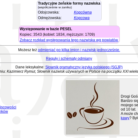
Tradycyjne żeńskie formy nazwiska
(współcześnie w zaniku)
Odojcowska:
Kopcówna
Odmężowska:
Kopcowa
Występowanie w bazie PESEL
Kopiec: 3543 (kobiet: 1834, mężczyzn: 1709)
Zobacz rozkład występowania tego nazwiska wg powiatów.
Możesz też
odmieniać po kilka imion i nazwisk jednocześnie.
Reguły i schematy odmiany
Dane leksykalne:
Słownik gramatyczny języka polskiego (SGJP)
niu:
Kazimierz Rymut, Słownik nazwisk używanych w Polsce na początku XXI wiek
Drogi Goś
Bardzo się
mojego se
jscowości
od 10 lat.
ników
A może ch
kawy
? Był