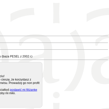
u
(baza PESEL z 2002 r.)
ciu!
 cieszę, że korzystasz z
rwisu. Prowadzę go non profit
ciałbyś
postawić mi filiżankę
oby mi miło.