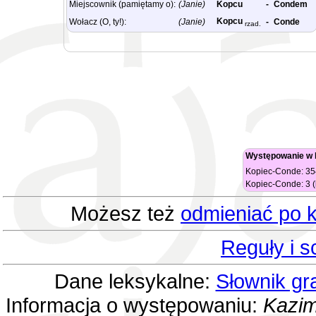
Miejscownik (pamiętamy o):
(Janie)
Kopcu
-
Condem
Kopcu
Wołacz (O, ty!):
(Janie)
-
Conde
rzad.
Występowanie w 
Kopiec-Conde: 354
Kopiec-Conde: 3 (k
Możesz też
odmieniać po k
Reguły i 
Dane leksykalne:
Słownik gr
Informacja o występowaniu:
Kazim