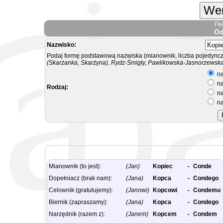
Wer
Fl
Od
Nazwisko:
Podaj formę podstawową nazwiska (mianownik, liczba pojedyncz
(Skarżanka, Skarżyna), Rydz-Śmigły, Pawlikowska-Jasnorzewska.
na
na
Rodzaj:
na
na
Mianownik (to jest):
(Jan)
Kopiec
-
Conde
Dopełniacz (brak nam):
(Jana)
Kopca
-
Condego
Celownik (gratulujemy):
(Janowi)
Kopcowi
-
Condemu
Biernik (zapraszamy):
(Jana)
Kopca
-
Condego
Narzędnik (razem z):
(Janem)
Kopcem
-
Condem