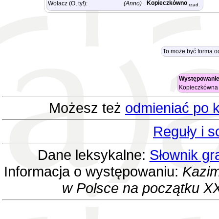
Kopieczkówno
Wołacz (O, ty!):
(Anno)
rzad.
To może być forma o
Występowanie
Kopieczkówn
Możesz też
odmieniać po k
Reguły i 
Dane leksykalne:
Słownik gr
Informacja o występowaniu:
Kazim
w Polsce na początku XX