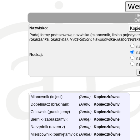
Wer
Fl
Od
Nazwisko:
Podaj formę podstawową nazwiska (mianownik, liczba pojedyncz
(Skarżanka, Skarżyna), Rydz-Śmigły, Pawlikowska-Jasnorzewska.
na
na
Rodzaj:
na
na
Mianownik (to jest):
(Anna)
Kopieczkówna
Dopełniacz (brak nam):
(Anny)
Kopieczkówny
Celownik (gratulujemy):
(Annie)
Kopieczkównie
Biernik (zapraszamy):
(Annę)
Kopieczkównę
Narzędnik (razem z):
(Anną)
Kopieczkówną
Miejscownik (pamiętamy o):
(Annie)
Kopieczkównie