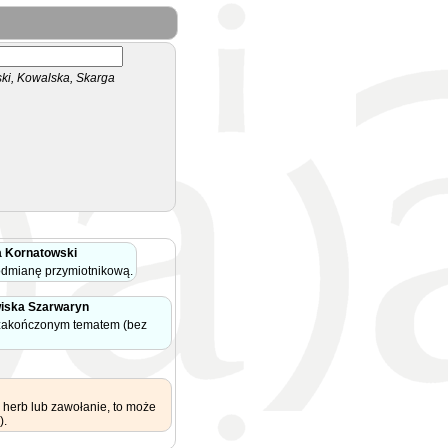
i, Kowalska, Skarga
 Kornatowski
odmianę przymiotnikową.
iska Szarwaryn
 zakończonym tematem (bez
 herb lub zawołanie, to może
).