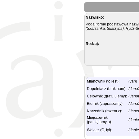
Nazwisko:
Podaj formę podstawową nazwis
(Skarżanka, Skarżyna), Rydz-Ś
Rodzaj:
Mianownik (to jest):
(Jan)
Dopełniacz (brak nam):
(Jana
Celownik (gratulujemy):
(Jano
Biernik (zapraszamy):
(Jana
Narzędnik (razem z):
(Jane
Miejscownik
(Janie
(pamiętamy o):
Wołacz (O, ty!):
(Janie