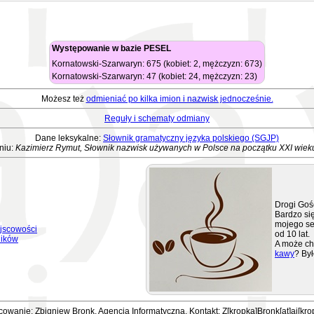
Występowanie w bazie PESEL
Kornatowski-Szarwaryn: 675 (kobiet: 2, mężczyzn: 673)
Kornatowski-Szarwaryn: 47 (kobiet: 24, mężczyzn: 23)
Możesz też
odmieniać po kilka imion i nazwisk jednocześnie.
Reguły i schematy odmiany
Dane leksykalne:
Słownik gramatyczny języka polskiego (SGJP)
niu:
Kazimierz Rymut, Słownik nazwisk używanych w Polsce na początku XXI wiek
Drogi Goś
Bardzo się
mojego se
jscowości
od 10 lat.
ników
A może ch
kawy
? Był
owanie: Zbigniew Bronk, Agencja Informatyczna. Kontakt: Z[kropka]Bronk[at]ai[kro