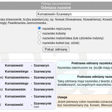
Fleksja rzeczowników
Odmiana nazwisk
ka (mianownik, liczba pojedyncza), np.
Nowak (Nowakowa, Nowakówna), Kowalsk
migły, Pawlikowska-Jasnorzewska...
nazwisko mężczyzny
nazwisko kobiety
nazwisko małżeństwa (lub członków rodziny)
nazwisko kobiet (np. sióstr)
Podstawa odmiany nazwiska
Kornatowski
-
Szarwaryn
Nazwiska zakończone na -[scz]ki mają 
)
Kornatowskiego
-
Szarwaryna
Podstawa odmiany nazw
wi)
Kornatowskiemu
-
Szarwarynowi
Taką odmianę maja nazwiska z twardo
)
Kornatowskiego
-
Szarwaryna
dodatkowych, szczególnych warunków).
m)
Kornatowskim
-
Szarwarynem
)
Kornatowskim
-
Szarwarynie
Uwaga
Jeżeli pierwszy człon nazwiska oznacza
Szarwarynie
)
Kornatowski
-
być nieodmieniany (np. Korwin, Wierusz
rzad.