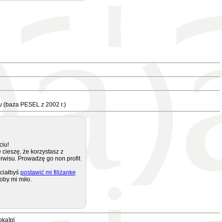
u
(baza PESEL z 2002 r.)
ciu!
 cieszę, że korzystasz z
rwisu. Prowadzę go non profit
ciałbyś
postawić mi filiżankę
oby mi miło.
pka]pl