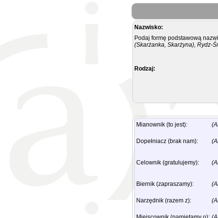
Nazwisko:
Podaj formę podstawową nazwis
(Skarżanka, Skarżyna), Rydz-Ś
Rodzaj:
Mianownik (to jest):
(A
Dopełniacz (brak nam):
(A
Celownik (gratulujemy):
(A
Biernik (zapraszamy):
(A
Narzędnik (razem z):
(A
Miejscownik (pamiętamy o):
(A