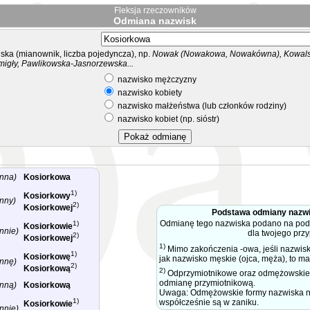
Fleksja rzeczowników
Odmiana nazwisk
ka (mianownik, liczba pojedyncza), np.
Nowak (Nowakowa, Nowakówna), Kowalsk
migły, Pawlikowska-Jasnorzewska...
nazwisko mężczyzny
nazwisko kobiety
nazwisko małżeństwa (lub członków rodziny)
nazwisko kobiet (np. sióstr)
nna)
Kosiorkowa
1)
Kosiorkowy
nny)
2)
Kosiorkowej
Podstawa odmiany nazw
Odmianę tego nazwiska podano na pods
1)
Kosiorkowie
nnie)
dla twojego prz
2)
Kosiorkowej
1)
Mimo zakończenia -owa, jeśli nazwis
1)
Kosiorkowę
jak nazwisko męskie (ojca, męża), to 
nnę)
2)
Kosiorkową
2)
Odprzymiotnikowe oraz odmężowskie 
odmianę przymiotnikową.
nną)
Kosiorkową
Uwaga: Odmężowskie formy nazwiska na 
1)
współcześnie są w zaniku.
Kosiorkowie
nnie)