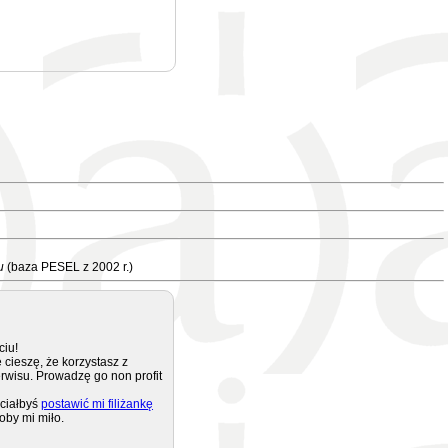
u
(baza PESEL z 2002 r.)
ciu!
 cieszę, że korzystasz z
rwisu. Prowadzę go non profit
ciałbyś
postawić mi filiżankę
oby mi miło.