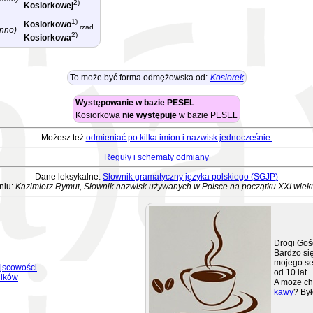
2)
Kosiorkowej
1)
Kosiorkowo
rzad.
nno)
2)
Kosiorkowa
To może być forma odmężowska od:
Kosiorek
Występowanie w bazie PESEL
Kosiorkowa
nie występuje
w bazie PESEL
Możesz też
odmieniać po kilka imion i nazwisk jednocześnie.
Reguły i schematy odmiany
Dane leksykalne:
Słownik gramatyczny języka polskiego (SGJP)
niu:
Kazimierz Rymut, Słownik nazwisk używanych w Polsce na początku XXI wiek
Drogi Goś
Bardzo się
mojego se
jscowości
od 10 lat.
ników
A może ch
kawy
? Był