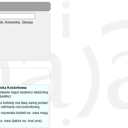
i, Kowalska, Skarga
iska Kosiorkowa
tawie reguł (wybierz właściwą
ypadku):
ko kobiety ma taką samą postać
ma odmianę rzeczownikową.
nazwiska kobiet na -owa mają
-owa (także na -ina/-yna)