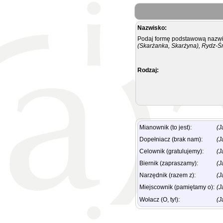
Nazwisko:
Podaj formę podstawową nazwis
(Skarżanka, Skarżyna), Rydz-Ś
Rodzaj:
Mianownik (to jest):
(J
Dopełniacz (brak nam):
(J
Celownik (gratulujemy):
(J
Biernik (zapraszamy):
(J
Narzędnik (razem z):
(J
Miejscownik (pamiętamy o):
(J
Wołacz (O, ty!):
(J