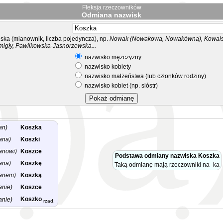
Fleksja rzeczowników
Odmiana nazwisk
ka (mianownik, liczba pojedyncza), np.
Nowak (Nowakowa, Nowakówna), Kowalsk
migły, Pawlikowska-Jasnorzewska...
nazwisko mężczyzny
nazwisko kobiety
nazwisko małżeństwa (lub członków rodziny)
nazwisko kobiet (np. sióstr)
an)
Koszka
ana)
Koszki
anowi)
Koszce
Podstawa odmiany nazwiska Koszka
ana)
Koszkę
Taką odmianę mają rzeczowniki na -ka
anem)
Koszką
anie)
Koszce
Koszko
anie)
rzad.