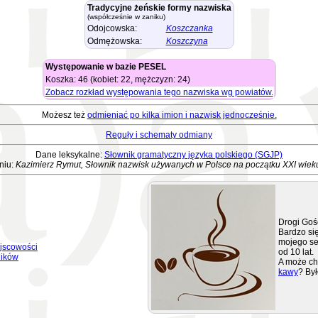
Tradycyjne żeńskie formy nazwiska
(współcześnie w zaniku)
Odojcowska:
Koszczanka
Odmężowska:
Koszczyna
Występowanie w bazie PESEL
Koszka: 46 (kobiet: 22, mężczyzn: 24)
Zobacz rozkład występowania tego nazwiska wg powiatów.
Możesz też
odmieniać po kilka imion i nazwisk jednocześnie.
Reguły i schematy odmiany
Dane leksykalne:
Słownik gramatyczny języka polskiego (SGJP)
niu:
Kazimierz Rymut, Słownik nazwisk używanych w Polsce na początku XXI wiek
Drogi Goś
Bardzo się
mojego se
jscowości
od 10 lat.
ników
A może ch
kawy
? Był