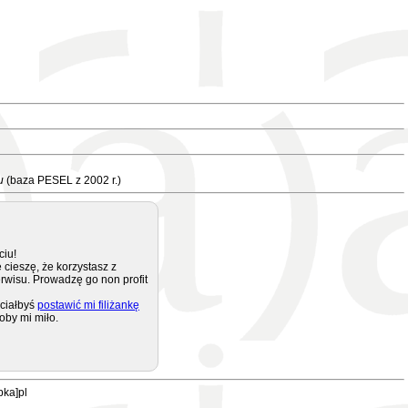
u
(baza PESEL z 2002 r.)
ciu!
 cieszę, że korzystasz z
rwisu. Prowadzę go non profit
ciałbyś
postawić mi filiżankę
oby mi miło.
pka]pl