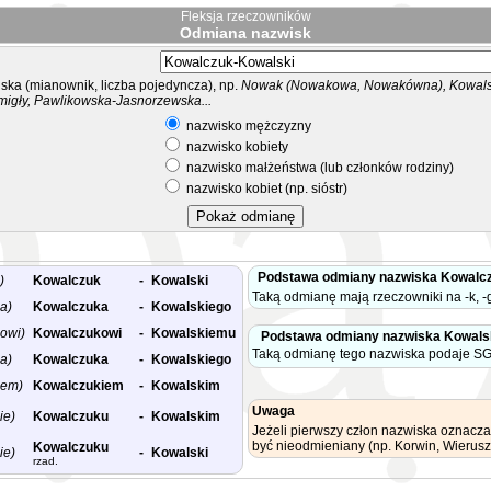
Fleksja rzeczowników
Odmiana nazwisk
ka (mianownik, liczba pojedyncza), np.
Nowak (Nowakowa, Nowakówna), Kowalsk
migły, Pawlikowska-Jasnorzewska...
nazwisko mężczyzny
nazwisko kobiety
nazwisko małżeństwa (lub członków rodziny)
nazwisko kobiet (np. sióstr)
Podstawa odmiany nazwiska Kowalc
)
Kowalczuk
-
Kowalski
Taką odmianę mają rzeczowniki na -k, -g
a)
Kowalczuka
-
Kowalskiego
owi)
Kowalczukowi
-
Kowalskiemu
Podstawa odmiany nazwiska Kowals
Taką odmianę tego nazwiska podaje SG
a)
Kowalczuka
-
Kowalskiego
nem)
Kowalczukiem
-
Kowalskim
Uwaga
ie)
Kowalczuku
-
Kowalskim
Jeżeli pierwszy człon nazwiska oznacza
być nieodmieniany (np. Korwin, Wierusz
Kowalczuku
ie)
-
Kowalski
rzad.