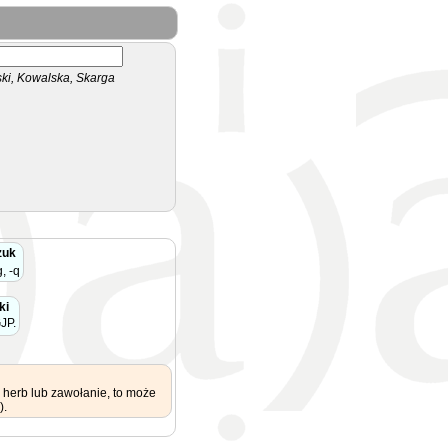
i, Kowalska, Skarga
zuk
, -q
ki
JP.
 herb lub zawołanie, to może
).