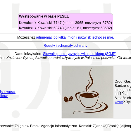
Występowanie w bazie PESEL
Kowalczuk-Kowalski: 7747 (kobiet: 3965, mężczyzn: 3782)
Kowalczuk-Kowalski: 68743 (kobiet: 61, mężczyzn: 68682)
Możesz też
odmieniać po kilka imion i nazwisk jednocześnie.
Reguły i schematy odmiany
Dane leksykalne:
Słownik gramatyczny języka polskiego (SGJP)
niu:
Kazimierz Rymut, Słownik nazwisk używanych w Polsce na początku XXI wiek
Drogi Goś
Bardzo się
mojego se
jscowości
od 10 lat.
ników
A może ch
kawy
? Był
owanie: Zbigniew Bronk, Agencja Informatyczna. Kontakt: Z[kropka]Bronk[at]ai[kro