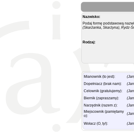
Nazwisko:
Podaj formę podstawową nazwis
(Skarżanka, Skarżyna), Rydz-Ś
Rodzaj:
Mianownik (to jest):
(Jan
Dopełniacz (brak nam):
(Jan
Celownik (gratulujemy):
(Jan
Biernik (zapraszamy):
(Jan
Narzędnik (razem z):
(Ja
Miejscownik (pamiętamy
(Jan
o):
Wołacz (O, ty!):
(Jan