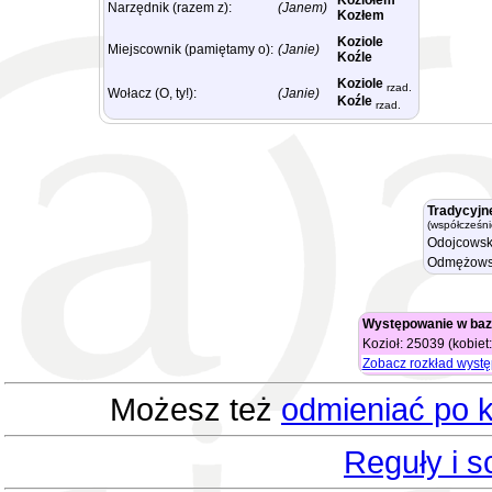
Koziołem
Narzędnik (razem z):
(Janem)
Kozłem
Koziole
Miejscownik (pamiętamy o):
(Janie)
Koźle
Koziole
rzad.
Wołacz (O, ty!):
(Janie)
Koźle
rzad.
Tradycyjn
(współcześni
Odojcowsk
Odmężows
Występowanie w baz
Kozioł: 25039 (kobie
Zobacz rozkład wyst
Możesz też
odmieniać po k
Reguły i 