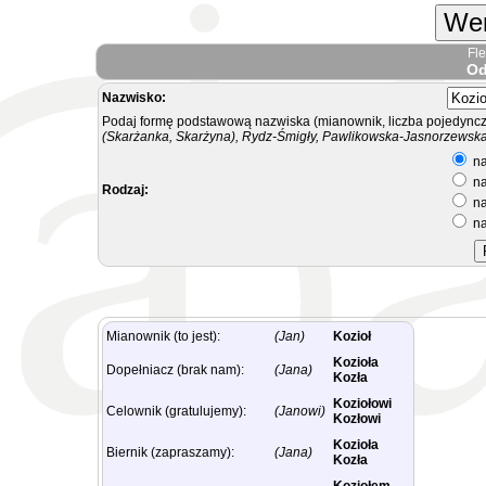
Wer
Fl
Od
Nazwisko:
Podaj formę podstawową nazwiska (mianownik, liczba pojedyncz
(Skarżanka, Skarżyna), Rydz-Śmigły, Pawlikowska-Jasnorzewska.
na
na
Rodzaj:
na
na
Mianownik (to jest):
(Jan)
Kozioł
Kozioła
Dopełniacz (brak nam):
(Jana)
Kozła
Koziołowi
Celownik (gratulujemy):
(Janowi)
Kozłowi
Kozioła
Biernik (zapraszamy):
(Jana)
Kozła