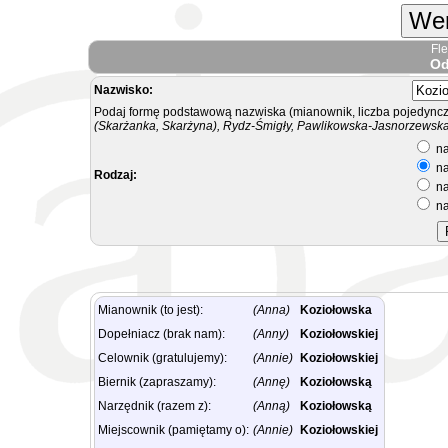
Wer
Fl
Od
Nazwisko:
Podaj formę podstawową nazwiska (mianownik, liczba pojedyncz
(Skarżanka, Skarżyna), Rydz-Śmigły, Pawlikowska-Jasnorzewska.
na
na
Rodzaj:
na
na
Mianownik (to jest):
(Anna)
Koziołowska
Dopełniacz (brak nam):
(Anny)
Koziołowskiej
Celownik (gratulujemy):
(Annie)
Koziołowskiej
Biernik (zapraszamy):
(Annę)
Koziołowską
Narzędnik (razem z):
(Anną)
Koziołowską
Miejscownik (pamiętamy o):
(Annie)
Koziołowskiej