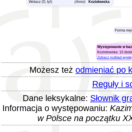
Wołacz (O, ty!):
(Anno)
Koziołowska
Forma męs
Występowanie w baz
Koziołowska: 10 (kobi
Zobacz rozkład wyst
Możesz też
odmieniać po k
Reguły i 
Dane leksykalne:
Słownik gr
Informacja o występowaniu:
Kazim
w Polsce na początku XX