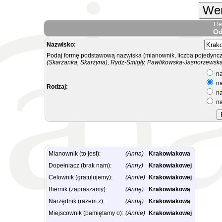
Wer
Fl
Od
Nazwisko:
Podaj formę podstawową nazwiska (mianownik, liczba pojedyncz
(Skarżanka, Skarżyna), Rydz-Śmigły, Pawlikowska-Jasnorzewska.
na
na
Rodzaj:
na
na
Mianownik (to jest):
(Anna)
Krakowiakowa
Dopełniacz (brak nam):
(Anny)
Krakowiakowej
Celownik (gratulujemy):
(Annie)
Krakowiakowej
Biernik (zapraszamy):
(Annę)
Krakowiakową
Narzędnik (razem z):
(Anną)
Krakowiakową
Miejscownik (pamiętamy o):
(Annie)
Krakowiakowej