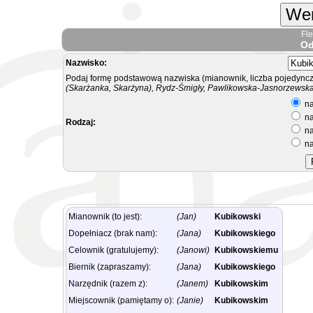
Wer
Fl
Od
Nazwisko:
Podaj formę podstawową nazwiska (mianownik, liczba pojedyncz
(Skarżanka, Skarżyna), Rydz-Śmigły, Pawlikowska-Jasnorzewska.
na
na
Rodzaj:
na
na
Mianownik (to jest):
(Jan)
Kubikowski
Dopełniacz (brak nam):
(Jana)
Kubikowskiego
Celownik (gratulujemy):
(Janowi)
Kubikowskiemu
Biernik (zapraszamy):
(Jana)
Kubikowskiego
Narzędnik (razem z):
(Janem)
Kubikowskim
Miejscownik (pamiętamy o):
(Janie)
Kubikowskim