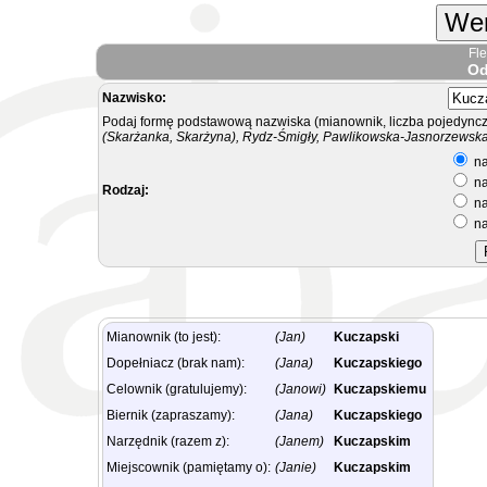
Wer
Fl
Od
Nazwisko:
Podaj formę podstawową nazwiska (mianownik, liczba pojedyncz
(Skarżanka, Skarżyna), Rydz-Śmigły, Pawlikowska-Jasnorzewska.
na
na
Rodzaj:
na
na
Mianownik (to jest):
(Jan)
Kuczapski
Dopełniacz (brak nam):
(Jana)
Kuczapskiego
Celownik (gratulujemy):
(Janowi)
Kuczapskiemu
Biernik (zapraszamy):
(Jana)
Kuczapskiego
Narzędnik (razem z):
(Janem)
Kuczapskim
Miejscownik (pamiętamy o):
(Janie)
Kuczapskim