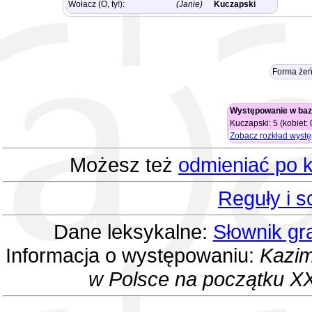
Wołacz (O, ty!):
(Janie)
Kuczapski
Forma żeń
Występowanie w baz
Kuczapski: 5 (kobiet: 
Zobacz rozkład wyst
Możesz też
odmieniać po k
Reguły i 
Dane leksykalne:
Słownik gr
Informacja o występowaniu:
Kazim
w Polsce na początku XX