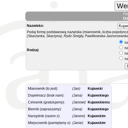
Wer
Fl
Od
Nazwisko:
Podaj formę podstawową nazwiska (mianownik, liczba pojedyncz
(Skarżanka, Skarżyna), Rydz-Śmigły, Pawlikowska-Jasnorzewska.
na
na
Rodzaj:
na
na
Mianownik (to jest):
(Jan)
Kujawski
Dopełniacz (brak nam):
(Jana)
Kujawskiego
Celownik (gratulujemy):
(Janowi)
Kujawskiemu
Biernik (zapraszamy):
(Jana)
Kujawskiego
Narzędnik (razem z):
(Janem)
Kujawskim
Miejscownik (pamiętamy o):
(Janie)
Kujawskim