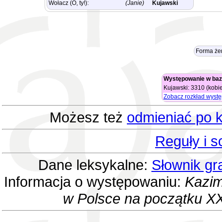
Wołacz (O, ty!):
(Janie)
Kujawski
Forma że
Występowanie w baz
Kujawski: 3310 (kobie
Zobacz rozkład wyst
Możesz też
odmieniać po k
Reguły i 
Dane leksykalne:
Słownik gr
Informacja o występowaniu:
Kazim
w Polsce na początku XX