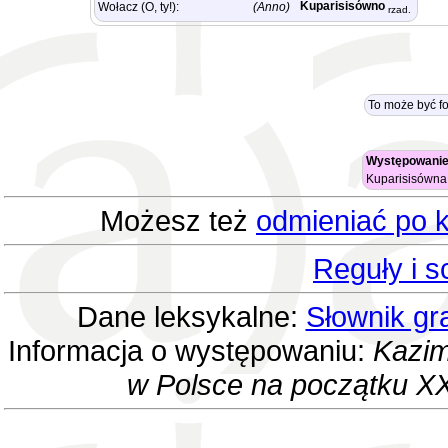
Kuparisisówno
Wołacz (O, ty!):
(Anno)
rzad.
To może być f
Występowanie
Kuparisisówn
Możesz też
odmieniać po k
Reguły i 
Dane leksykalne:
Słownik gr
Informacja o występowaniu:
Kazim
w Polsce na początku XX