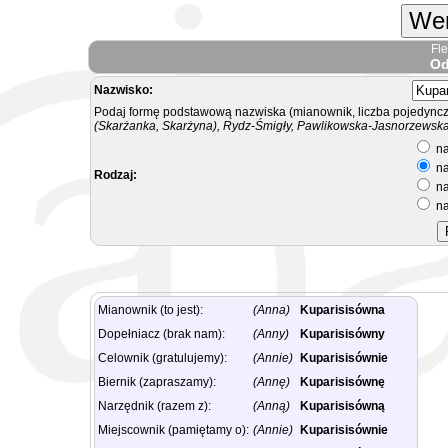
Wer
Fl
Od
Nazwisko:
Podaj formę podstawową nazwiska (mianownik, liczba pojedyncz
(Skarżanka, Skarżyna), Rydz-Śmigły, Pawlikowska-Jasnorzewska.
na
na
Rodzaj:
na
na
Mianownik (to jest):
(Anna)
Kuparisisówna
Dopełniacz (brak nam):
(Anny)
Kuparisisówny
Celownik (gratulujemy):
(Annie)
Kuparisisównie
Biernik (zapraszamy):
(Annę)
Kuparisisównę
Narzędnik (razem z):
(Anną)
Kuparisisówną
Miejscownik (pamiętamy o):
(Annie)
Kuparisisównie