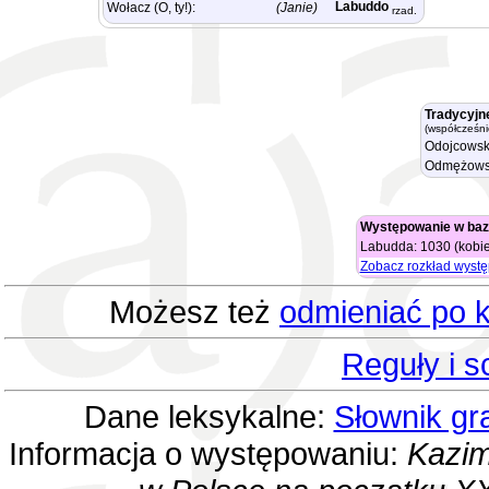
Labuddo
Wołacz (O, ty!):
(Janie)
rzad.
Tradycyjn
(współcześni
Odojcowsk
Odmężows
Występowanie w baz
Labudda: 1030 (kobie
Zobacz rozkład wyst
Możesz też
odmieniać po k
Reguły i 
Dane leksykalne:
Słownik gr
Informacja o występowaniu:
Kazim