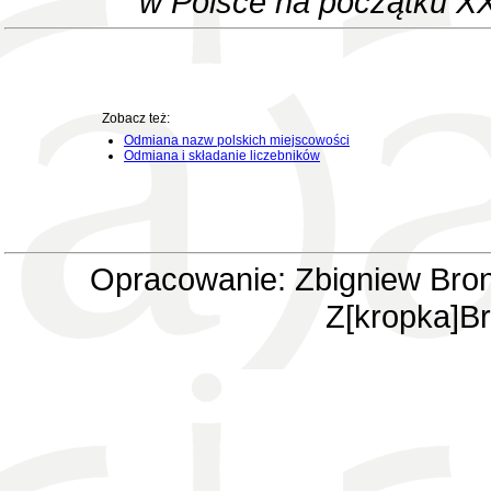
w Polsce na początku XX
Zobacz też:
Odmiana nazw polskich miejscowości
Odmiana i składanie liczebników
Opracowanie: Zbigniew Bron
Z[kropka]Br