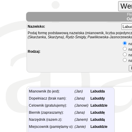
Wer
Fl
Od
Nazwisko:
Podaj formę podstawową nazwiska (mianownik, liczba pojedyncz
(Skarżanka, Skarżyna), Rydz-Śmigły, Pawlikowska-Jasnorzewska.
na
na
Rodzaj:
na
na
Mianownik (to jest):
(Jan)
Labudda
Dopełniacz (brak nam):
(Jana)
Labuddy
Celownik (gratulujemy):
(Janowi)
Labuddzie
Biernik (zapraszamy):
(Jana)
Labuddę
Narzędnik (razem z):
(Janem)
Labuddą
Miejscownik (pamiętamy o):
(Janie)
Labuddzie