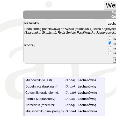
Wer
Fl
Od
Nazwisko:
Podaj formę podstawową nazwiska (mianownik, liczba pojedyncz
(Skarżanka, Skarżyna), Rydz-Śmigły, Pawlikowska-Jasnorzewska.
na
na
Rodzaj:
na
na
Mianownik (to jest):
(Anna)
Lechanówna
Dopełniacz (brak nam):
(Anny)
Lechanówny
Celownik (gratulujemy):
(Annie)
Lechanównie
Biernik (zapraszamy):
(Annę)
Lechanównę
Narzędnik (razem z):
(Anną)
Lechanówną
Miejscownik (pamiętamy o):
(Annie)
Lechanównie