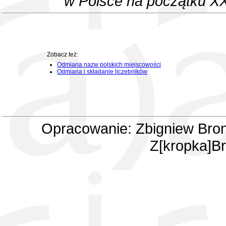
w Polsce na początku XX
Zobacz też:
Odmiana nazw polskich miejscowości
Odmiana i składanie liczebników
Opracowanie: Zbigniew Bron
Z[kropka]Br