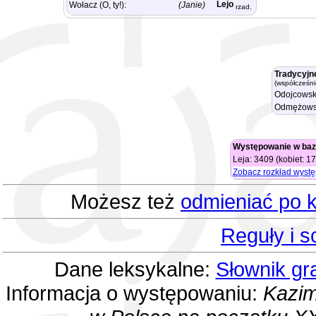
Lejo
Wołacz (O, ty!):
(Janie)
rzad.
Tradycyjn
(współcześni
Odojcowsk
Odmężows
Występowanie w baz
Leja: 3409 (kobiet: 1
Zobacz rozkład wyst
Możesz też
odmieniać po k
Reguły i 
Dane leksykalne:
Słownik gr
Informacja o występowaniu:
Kazim