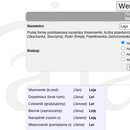
Wer
Fl
Od
Nazwisko:
Podaj formę podstawową nazwiska (mianownik, liczba pojedyncz
(Skarżanka, Skarżyna), Rydz-Śmigły, Pawlikowska-Jasnorzewska.
na
na
Rodzaj:
na
na
Mianownik (to jest):
(Jan)
Leja
Dopełniacz (brak nam):
(Jana)
Lei
Celownik (gratulujemy):
(Janowi)
Lei
Biernik (zapraszamy):
(Jana)
Leję
Narzędnik (razem z):
(Janem)
Leją
Miejscownik (pamiętamy o):
(Janie)
Lei