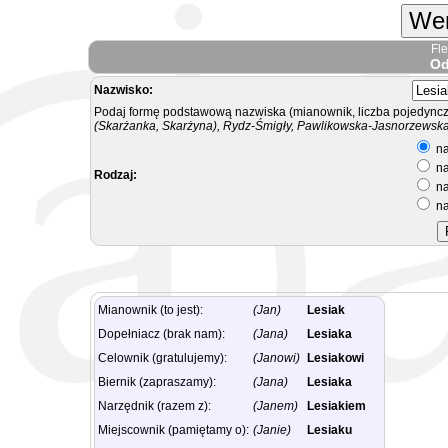
Wer
Fl
Od
Nazwisko:
Podaj formę podstawową nazwiska (mianownik, liczba pojedyncz
(Skarżanka, Skarżyna), Rydz-Śmigły, Pawlikowska-Jasnorzewska.
na
na
Rodzaj:
na
na
Mianownik (to jest):
(Jan)
Lesiak
Dopełniacz (brak nam):
(Jana)
Lesiaka
Celownik (gratulujemy):
(Janowi)
Lesiakowi
Biernik (zapraszamy):
(Jana)
Lesiaka
Narzędnik (razem z):
(Janem)
Lesiakiem
Miejscownik (pamiętamy o):
(Janie)
Lesiaku