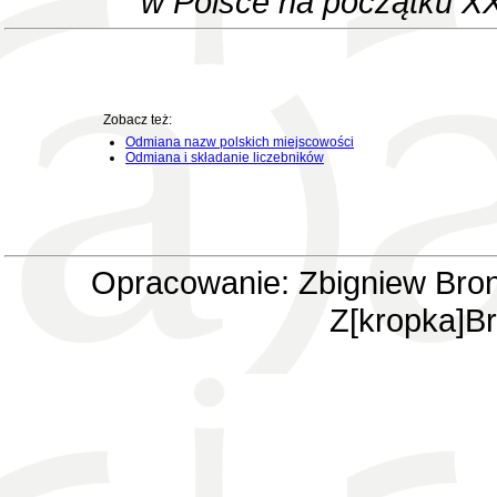
w Polsce na początku XX
Zobacz też:
Odmiana nazw polskich miejscowości
Odmiana i składanie liczebników
Opracowanie: Zbigniew Bron
Z[kropka]Br