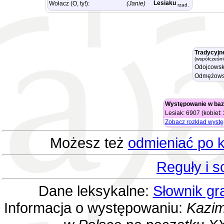
Lesiaku
Wołacz (O, ty!):
(Janie)
rzad.
Tradycyjn
(współcześni
Odojcowsk
Odmężows
Występowanie w baz
Lesiak: 6907 (kobiet:
Zobacz rozkład wyst
Możesz też
odmieniać po k
Reguły i 
Dane leksykalne:
Słownik gr
Informacja o występowaniu:
Kazim