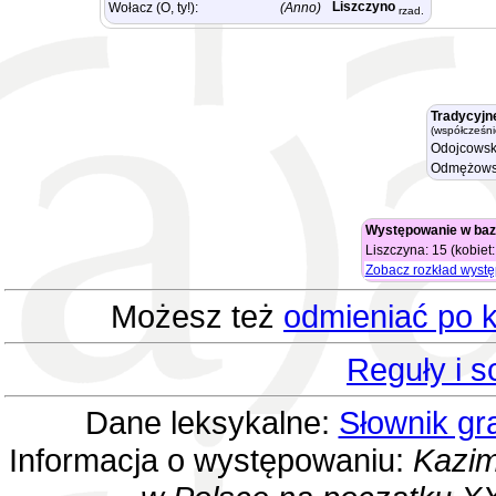
Liszczyno
Wołacz (O, ty!):
(Anno)
rzad.
Tradycyjn
(współcześni
Odojcowsk
Odmężows
Występowanie w baz
Liszczyna: 15 (kobiet:
Zobacz rozkład wyst
Możesz też
odmieniać po k
Reguły i 
Dane leksykalne:
Słownik gr
Informacja o występowaniu:
Kazim