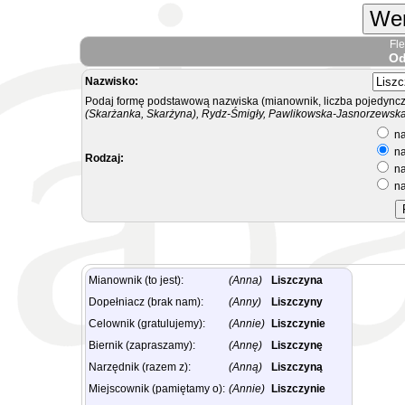
Wer
Fl
Od
Nazwisko:
Podaj formę podstawową nazwiska (mianownik, liczba pojedyncz
(Skarżanka, Skarżyna), Rydz-Śmigły, Pawlikowska-Jasnorzewska.
na
na
Rodzaj:
na
na
Mianownik (to jest):
(Anna)
Liszczyna
Dopełniacz (brak nam):
(Anny)
Liszczyny
Celownik (gratulujemy):
(Annie)
Liszczynie
Biernik (zapraszamy):
(Annę)
Liszczynę
Narzędnik (razem z):
(Anną)
Liszczyną
Miejscownik (pamiętamy o):
(Annie)
Liszczynie