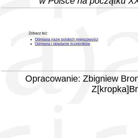
w Polsce na początku XX
Zobacz też:
Odmiana nazw polskich miejscowości
Odmiana i składanie liczebników
Opracowanie: Zbigniew Bron
Z[kropka]Br