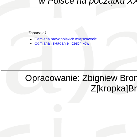
w Polsce na początku XX
Zobacz też:
Odmiana nazw polskich miejscowości
Odmiana i składanie liczebników
Opracowanie: Zbigniew Bron
Z[kropka]Br