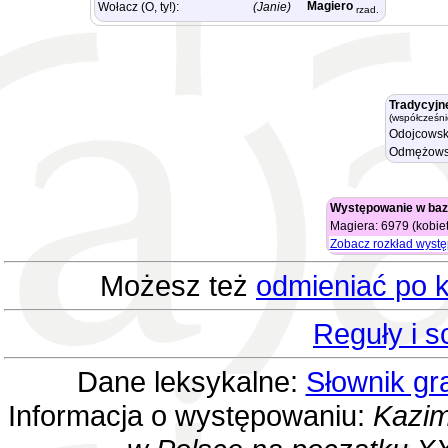
Magiero
Wołacz (O, ty!):
(Janie)
rzad.
Tradycyjn
(współcześni
Odojcowsk
Odmężows
Występowanie w baz
Magiera: 6979 (kobie
Zobacz rozkład wyst
Możesz też
odmieniać po k
Reguły i 
Dane leksykalne:
Słownik gr
Informacja o występowaniu:
Kazim