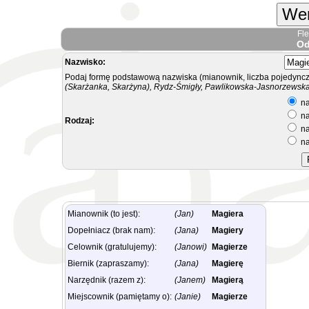
Wer
Fl
Od
Nazwisko:
Podaj formę podstawową nazwiska (mianownik, liczba pojedyncz
(Skarżanka, Skarżyna), Rydz-Śmigły, Pawlikowska-Jasnorzewska.
na
na
Rodzaj:
na
na
Mianownik (to jest):
(Jan)
Magiera
Dopełniacz (brak nam):
(Jana)
Magiery
Celownik (gratulujemy):
(Janowi)
Magierze
Biernik (zapraszamy):
(Jana)
Magierę
Narzędnik (razem z):
(Janem)
Magierą
Miejscownik (pamiętamy o):
(Janie)
Magierze