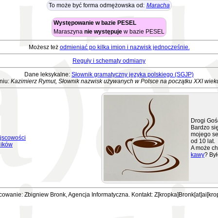
To może być forma odmężowska od:
Maracha
Występowanie w bazie PESEL
Maraszyna
nie występuje
w bazie PESEL
Możesz też
odmieniać po kilka imion i nazwisk jednocześnie.
Reguły i schematy odmiany
Dane leksykalne:
Słownik gramatyczny języka polskiego (SGJP)
niu:
Kazimierz Rymut, Słownik nazwisk używanych w Polsce na początku XXI wiek
Drogi Goś
Bardzo się
mojego se
jscowości
od 10 lat.
ników
A może ch
kawy
? Był
owanie: Zbigniew Bronk, Agencja Informatyczna. Kontakt: Z[kropka]Bronk[at]ai[kro