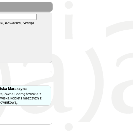
i, Kowalska, Skarga
iska Maraszyna
ką -ówna i odmężowskie z
zwiska kobiet i mężczyzn z
zownikową.