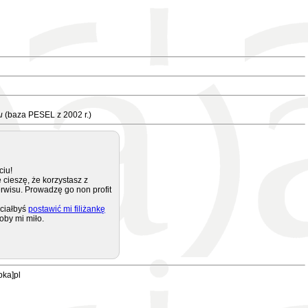
u
(baza PESEL z 2002 r.)
ciu!
 cieszę, że korzystasz z
rwisu. Prowadzę go non profit
ciałbyś
postawić mi filiżankę
oby mi miło.
pka]pl