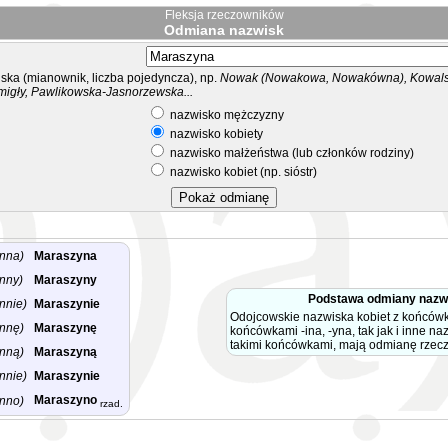
Fleksja rzeczowników
Odmiana nazwisk
ka (mianownik, liczba pojedyncza), np.
Nowak (Nowakowa, Nowakówna), Kowalsk
migły, Pawlikowska-Jasnorzewska...
nazwisko mężczyzny
nazwisko kobiety
nazwisko małżeństwa (lub członków rodziny)
nazwisko kobiet (np. sióstr)
nna)
Maraszyna
nny)
Maraszyny
Podstawa odmiany nazw
nnie)
Maraszynie
Odojcowskie nazwiska kobiet z końców
nnę)
Maraszynę
końcówkami -ina, -yna, tak jak i inne na
takimi końcówkami, mają odmianę rzec
nną)
Maraszyną
nnie)
Maraszynie
Maraszyno
nno)
rzad.