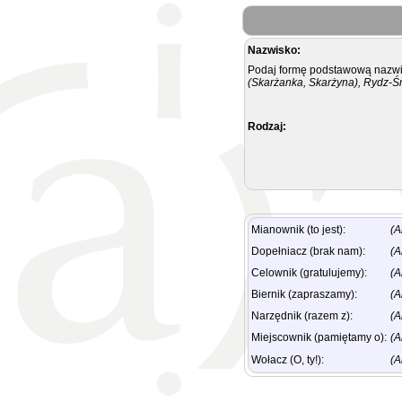
Nazwisko:
Podaj formę podstawową nazwis
(Skarżanka, Skarżyna), Rydz-Ś
Rodzaj:
Mianownik (to jest):
(A
Dopełniacz (brak nam):
(A
Celownik (gratulujemy):
(A
Biernik (zapraszamy):
(A
Narzędnik (razem z):
(A
Miejscownik (pamiętamy o):
(A
Wołacz (O, ty!):
(A