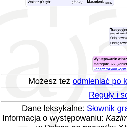
Marzejonie
Wołacz (O, ty!):
(Janie)
rzad.
Tradycyjn
(współcześni
Odojcowsk
Odmężows
Występowanie w baz
Marzejon: 327 (kobiet
Zobacz rozkład wyst
Możesz też
odmieniać po k
Reguły i 
Dane leksykalne:
Słownik gr
Informacja o występowaniu:
Kazim