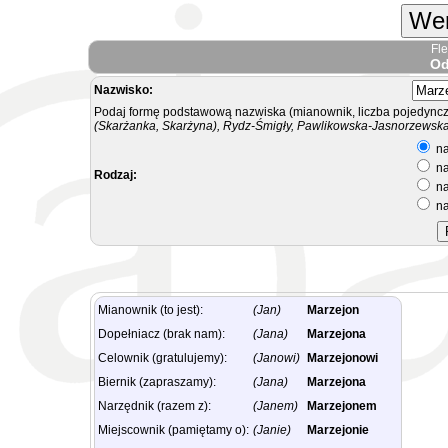
Wer
Fl
Od
Nazwisko:
Podaj formę podstawową nazwiska (mianownik, liczba pojedyncz
(Skarżanka, Skarżyna), Rydz-Śmigły, Pawlikowska-Jasnorzewska.
na
na
Rodzaj:
na
na
Mianownik (to jest):
(Jan)
Marzejon
Dopełniacz (brak nam):
(Jana)
Marzejona
Celownik (gratulujemy):
(Janowi)
Marzejonowi
Biernik (zapraszamy):
(Jana)
Marzejona
Narzędnik (razem z):
(Janem)
Marzejonem
Miejscownik (pamiętamy o):
(Janie)
Marzejonie