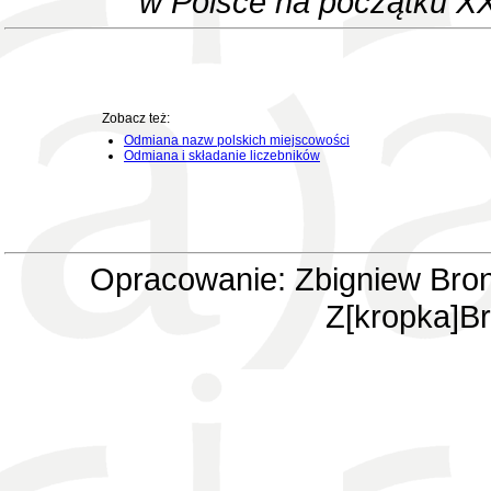
w Polsce na początku XX
Zobacz też:
Odmiana nazw polskich miejscowości
Odmiana i składanie liczebników
Opracowanie: Zbigniew Bron
Z[kropka]Br