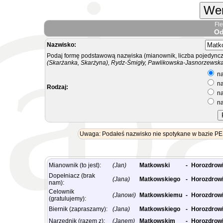
Wer
Fl
Od
Nazwisko:
Podaj formę podstawową nazwiska (mianownik, liczba pojedyncz
(Skarżanka, Skarżyna), Rydz-Śmigły, Pawlikowska-Jasnorzewska.
na
na
Rodzaj:
na
na
Uwaga: Podałeś nazwisko nie spotykane w bazie PESE
Mianownik (to jest):
(Jan)
Matkowski
-
Horozdrow
Dopełniacz (brak
(Jana)
Matkowskiego
-
Horozdrow
nam):
Celownik
(Janowi)
Matkowskiemu
-
Horozdrow
(gratulujemy):
Biernik (zapraszamy):
(Jana)
Matkowskiego
-
Horozdrow
Narzędnik (razem z):
(Janem)
Matkowskim
-
Horozdrow