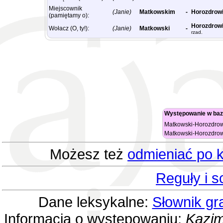
Miejscownik
(Janie)
Matkowskim
-
Horozdrow
(pamiętamy o):
Horozdrow
Wołacz (O, ty!):
(Janie)
Matkowski
-
rzad.
Występowanie w baz
Matkowski-Horozdrowi
Matkowski-Horozdro
Możesz też
odmieniać po k
Reguły i 
Dane leksykalne:
Słownik gr
Informacja o występowaniu:
Kazim