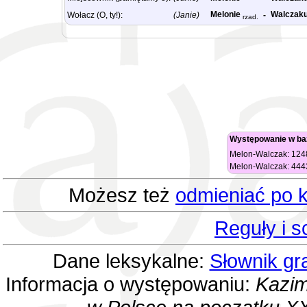
Melonie
Walczak
Wołacz (O, ty!):
(Janie)
-
rzad.
Występowanie w ba
Melon-Walczak: 1248
Melon-Walczak: 4443
Możesz też
odmieniać po k
Reguły i 
Dane leksykalne:
Słownik gr
Informacja o występowaniu:
Kazim