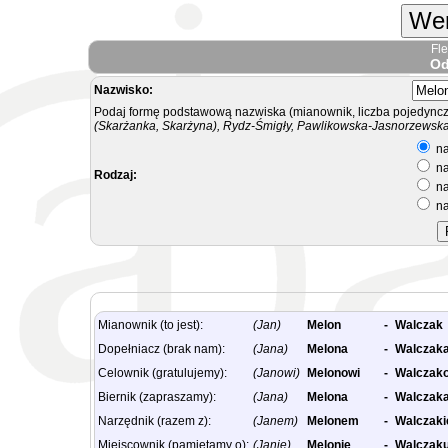
Wer
Fl
Od
Nazwisko:
Podaj formę podstawową nazwiska (mianownik, liczba pojedyncz
(Skarżanka, Skarżyna), Rydz-Śmigły, Pawlikowska-Jasnorzewska.
na
na
Rodzaj:
na
na
Mianownik (to jest):
(Jan)
Melon
-
Walczak
Dopełniacz (brak nam):
(Jana)
Melona
-
Walczak
Celownik (gratulujemy):
(Janowi)
Melonowi
-
Walczak
Biernik (zapraszamy):
(Jana)
Melona
-
Walczak
Narzędnik (razem z):
(Janem)
Melonem
-
Walczak
Miejscownik (pamiętamy o):
(Janie)
Melonie
-
Walczak