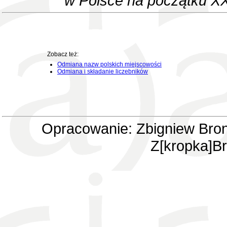
w Polsce na początku XX
Zobacz też:
Odmiana nazw polskich miejscowości
Odmiana i składanie liczebników
Opracowanie: Zbigniew Bron
Z[kropka]Br