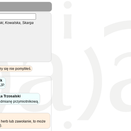
i, Kowalska, Skarga
 się nie pomyliłeś.
ak
JP.
a Trzosalski
odmianę przymiotnikową.
 herb lub zawołanie, to może
).