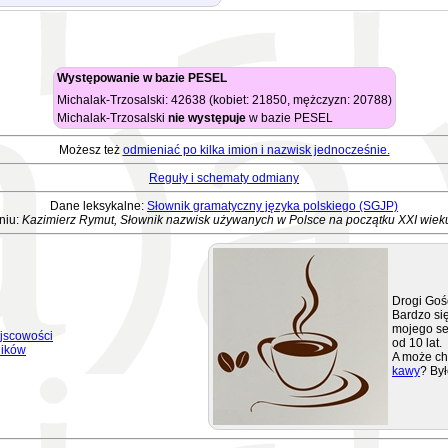
Występowanie w bazie PESEL
Michalak-Trzosalski: 42638 (kobiet: 21850, mężczyzn: 20788)
Michalak-Trzosalski
nie występuje
w bazie PESEL
Możesz też
odmieniać po kilka imion i nazwisk jednocześnie.
Reguły i schematy odmiany
Dane leksykalne:
Słownik gramatyczny języka polskiego (SGJP)
niu:
Kazimierz Rymut, Słownik nazwisk używanych w Polsce na początku XXI wiek
Drogi Goś
Bardzo się
mojego se
jscowości
od 10 lat.
ników
A może ch
kawy
? Był