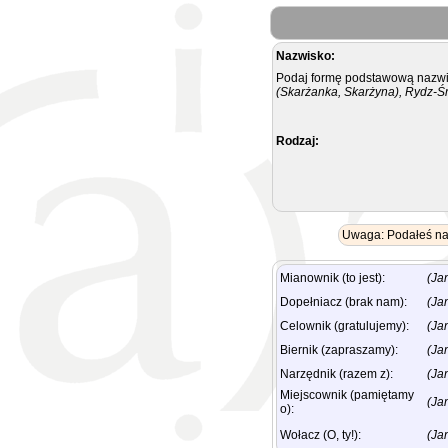
Nazwisko:
Podaj formę podstawową nazwis
(Skarżanka, Skarżyna), Rydz-Ś
Rodzaj:
Uwaga: Podałeś naz
Mianownik (to jest):
(Ja
Dopełniacz (brak nam):
(Ja
Celownik (gratulujemy):
(Ja
Biernik (zapraszamy):
(Ja
Narzędnik (razem z):
(Ja
Miejscownik (pamiętamy
(Ja
o):
Wołacz (O, ty!):
(Ja