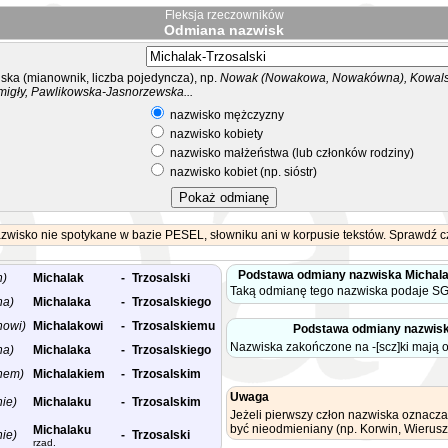
Fleksja rzeczowników
Odmiana nazwisk
ka (mianownik, liczba pojedyncza), np.
Nowak (Nowakowa, Nowakówna), Kowalsk
migły, Pawlikowska-Jasnorzewska...
nazwisko mężczyzny
nazwisko kobiety
nazwisko małżeństwa (lub członków rodziny)
nazwisko kobiet (np. sióstr)
wisko nie spotykane w bazie PESEL, słowniku ani w korpusie tekstów. Sprawdź czy
Podstawa odmiany nazwiska Michal
n)
Michalak
-
Trzosalski
Taką odmianę tego nazwiska podaje SG
na)
Michalaka
-
Trzosalskiego
nowi)
Michalakowi
-
Trzosalskiemu
Podstawa odmiany nazwisk
Nazwiska zakończone na -[scz]ki mają 
na)
Michalaka
-
Trzosalskiego
nem)
Michalakiem
-
Trzosalskim
Uwaga
nie)
Michalaku
-
Trzosalskim
Jeżeli pierwszy człon nazwiska oznacza
być nieodmieniany (np. Korwin, Wierusz
Michalaku
nie)
-
Trzosalski
rzad.