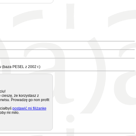
u
(baza PESEL z 2002 r.)
ciu!
 cieszę, że korzystasz z
rwisu. Prowadzę go non profit
ciałbyś
postawić mi filiżankę
oby mi miło.